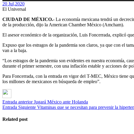
20 Jul,
2020
El Universal
CIUDAD DE MÉXICO.-
La economía mexicana tendrá un decrecimi
de la producción, dijo la American Chamber México (Amcham).
El asesor económico de la organización, Luis Foncerrada, explicó que
Expuso que los estragos de la pandemia son claros, ya que con el tam
van a la baja.
“Los estragos de la pandemia son evidentes en nuestra economía, cau
durante el primer semestre, con una inflación estable y acciones de p
Para Foncerrada, con la entrada en vigor del T-MEC, México tiene que
los millones de mexicanos en búsqueda de empleo”.
Entrada anterior
Jugará México ante Holanda
Entrada Siguiente
Vitaminas que se necesitan para prevenir la hiperte
Related post