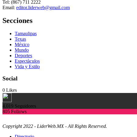
Tel: (867) 711 2222
Email:
editor.liderweb@gmail.com
Secciones
Tamaulipas
Texas
México
Mundo
Deportes
Espectàculos
Vida y Estilo
Social
0
Likes
4.019
Seguidores
805
Follows
Copyright 2022 - LiderWeb.MX - All Rights Reserved.
Directorio