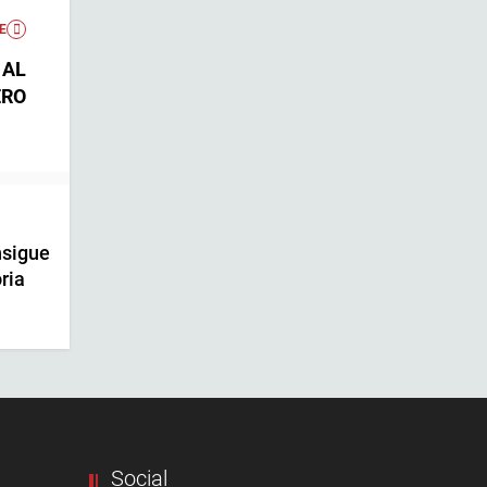
E
 AL
ERO
sigue
ria
Social