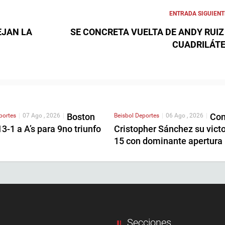
ENTRADA SIGUIENT
EJAN LA
SE CONCRETA VUELTA DE ANDY RUIZ
CUADRILÁT
Boston
Con
portes
|
07 Ago , 2026
|
Beisbol
Deportes
|
06 Ago , 2026
|
3-1 a A’s para 9no triunfo
Cristopher Sánchez su victo
15 con dominante apertura
Secciones