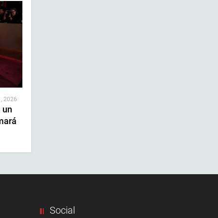
 , 2026
e un
mará
Social