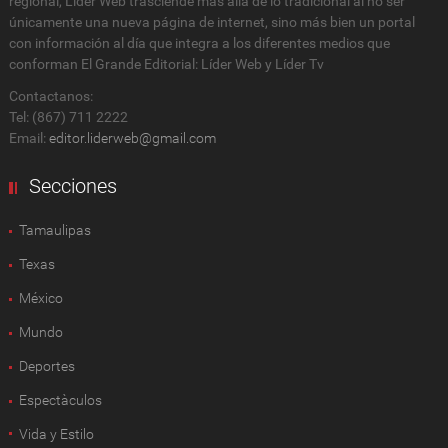
regional, Lider Web trasciende más allá de lo tradicional al no ser
únicamente una nueva página de internet, sino más bien un portal
con información al día que integra a los diferentes medios que
conforman El Grande Editorial: Líder Web y Líder Tv
Contactanos:
Tel: (867) 711 2222
Email:
editor.liderweb@gmail.com
Secciones
Tamaulipas
Texas
México
Mundo
Deportes
Espectàculos
Vida y Estilo