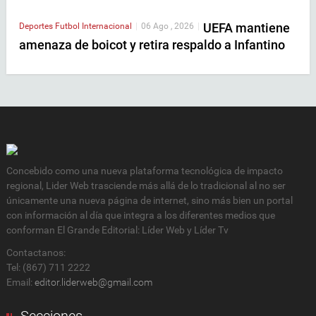
UEFA mantiene
Deportes
Futbol Internacional
|
06 Ago , 2026
|
amenaza de boicot y retira respaldo a Infantino
Concebido como una nueva plataforma tecnológica de impacto
regional, Lider Web trasciende más allá de lo tradicional al no ser
únicamente una nueva página de internet, sino más bien un portal
con información al día que integra a los diferentes medios que
conforman El Grande Editorial: Líder Web y Líder Tv
Contactanos:
Tel: (867) 711 2222
Email:
editor.liderweb@gmail.com