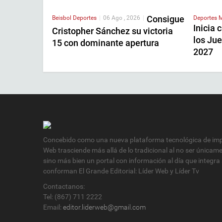
Consigue
Beisbol
Deportes
|
06 Ago , 2026
|
Deportes
M
Inicia 
Cristopher Sánchez su victoria
los Ju
15 con dominante apertura
2027
Concebido como una nueva plataforma tecnológica de impa
Web trasciende más allá de lo tradicional al no ser únicam
sino más bien un portal con información al día que integra
conforman El Grande Editorial: Líder Web y Líder Tv
Contactanos:
Tel: (867) 711 2222
Email:
editor.liderweb@gmail.com