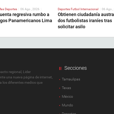
as Deportes
|
06 Ago , 2026
|
Deportes
Futbol Internacional
|
06 Ago ,
cuenta regresiva rumbo a
Obtienen ciudadanía austra
egos Panamericanos Lima
dos futbolistas iraníes tras
solicitar asilo
Secciones
cto regional, Lider
ente una nueva página de internet,
Tamaulipas
 a los diferentes medios que
Texas
México
Mundo
Deportes