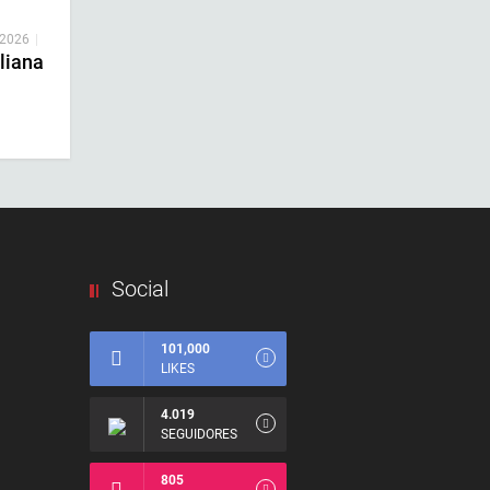
 2026
|
liana
Social
101,000
LIKES
4.019
SEGUIDORES
805