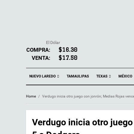
El Dólar
COMPRA:
$16.30
VENTA:
$17.50
NUEVO LAREDO
TEXAS
TAMAULIPAS
MÉXICO
Home
/
Verdugo inicia otro juego con jonrón; Medias Rojas venc
Verdugo inicia otro jueg