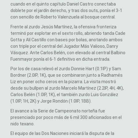
cuando en el quinto capítulo Daniel Castro conectaba
doblete por el jardín derecho, y tras dos outs, ponía el 3-1
con sencillo de Roberto Valenzuela al bosque central.
Frente al zurdo Jesús Martínez, la ofensiva fronteriza
terminó por explotar en el sexto rollo, abriendo tanda Cade
Gotta y Alí Castillo con bases por bolas, anotando ambos
con triple por el central del Jugador Más Valioso, Danry
Vásquez. Ante Carlos Belén, con elevado al central Balbino
Fuenmayor ponía el 6-1 definitivo en dicha entrada.
Por los de casa relevó el zurdo Donnie Hart (0.1IP) y Sam
Bordner (2.0IP, 1K), que se combinaron junto a Radhamés
Liz en poner ocho ceros en la pizarra. La visita mostró
desde su bullpen al zurdo Marcelo Martínez (2.2IP, 4H, 4K),
Carlos Belén (1.0IP, 1K), el también zurdo Luis González
(1.0IP, 1H, 2K) y Jorge Rondón (1.0IP, 1BB).
El avance a la Serie de Campeonato norteña fue
presenciado por poco más de 6 mil 300 aficionados en el
nido texano.
El equipo de las Dos Naciones iniciará la disputa de la