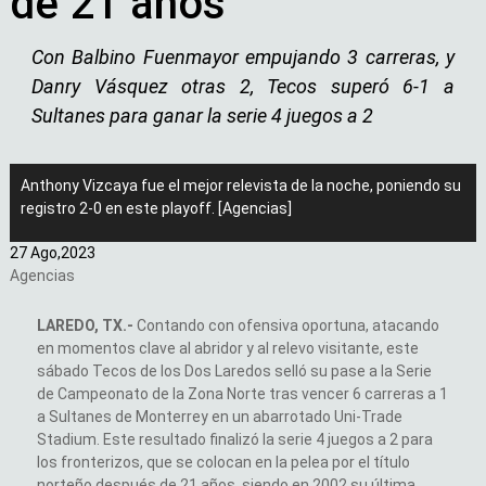
de 21 años
Con Balbino Fuenmayor empujando 3 carreras, y
Danry Vásquez otras 2, Tecos superó 6-1 a
Sultanes para ganar la serie 4 juegos a 2
Anthony Vizcaya fue el mejor relevista de la noche, poniendo su
registro 2-0 en este playoff. [Agencias]
27 Ago,
2023
Agencias
LAREDO, TX.-
Contando con ofensiva oportuna, atacando
en momentos clave al abridor y al relevo visitante, este
sábado Tecos de los Dos Laredos selló su pase a la Serie
de Campeonato de la Zona Norte tras vencer 6 carreras a 1
a Sultanes de Monterrey en un abarrotado Uni-Trade
Stadium. Este resultado finalizó la serie 4 juegos a 2 para
los fronterizos, que se colocan en la pelea por el título
norteño después de 21 años, siendo en 2002 su última