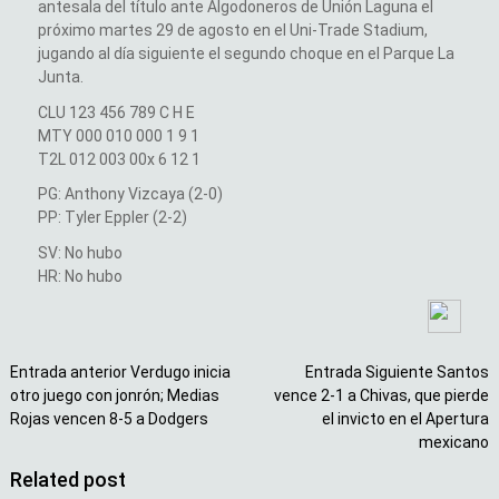
antesala del título ante Algodoneros de Unión Laguna el
próximo martes 29 de agosto en el Uni-Trade Stadium,
jugando al día siguiente el segundo choque en el Parque La
Junta.
CLU 123 456 789 C H E
MTY 000 010 000 1 9 1
T2L 012 003 00x 6 12 1
PG: Anthony Vizcaya (2-0)
PP: Tyler Eppler (2-2)
SV: No hubo
HR: No hubo
Entrada anterior
Verdugo inicia
Entrada Siguiente
Santos
otro juego con jonrón; Medias
vence 2-1 a Chivas, que pierde
Rojas vencen 8-5 a Dodgers
el invicto en el Apertura
mexicano
Related post