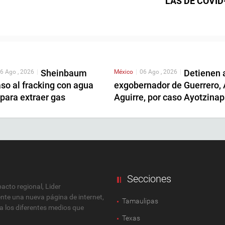
LAS DE COVID
Sheinbaum
Detienen 
6 Ago , 2026
|
México
|
06 Ago , 2026
|
so al fracking con agua
exgobernador de Guerrero,
para extraer gas
Aguirre, por caso Ayotzina
Secciones
cto regional, Lider
ente una nueva página de internet,
Tamaulipas
 a los diferentes medios que
Texas