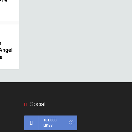
-19
a
 Angel
pa
Social
101,000
LIKES