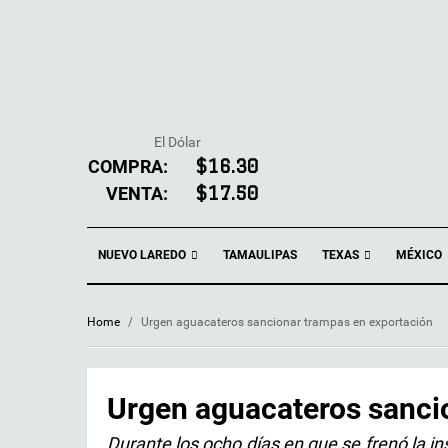
El Dólar
COMPRA:
$16.30
VENTA:
$17.50
NUEVO LAREDO
TEXAS
TAMAULIPAS
MÉXICO
Home
/
Urgen aguacateros sancionar trampas en exportación
Urgen aguacateros sanci
Durante los ocho días en que se frenó la i