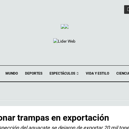
ESPECTÁCULOS
MUNDO
DEPORTES
VIDA Y ESTILO
CIENCI
onar trampas en exportación
nspección del aguacate se dejaron de exportar 20 mil ton