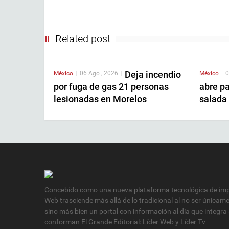
Related post
Deja incendio
México
|
06 Ago , 2026
|
México
|
0
por fuga de gas 21 personas
abre pa
lesionadas en Morelos
salada 
Concebido como una nueva plataforma tecnológica de impa
Web trasciende más allá de lo tradicional al no ser únicam
sino más bien un portal con información al día que integra
conforman El Grande Editorial: Líder Web y Líder Tv