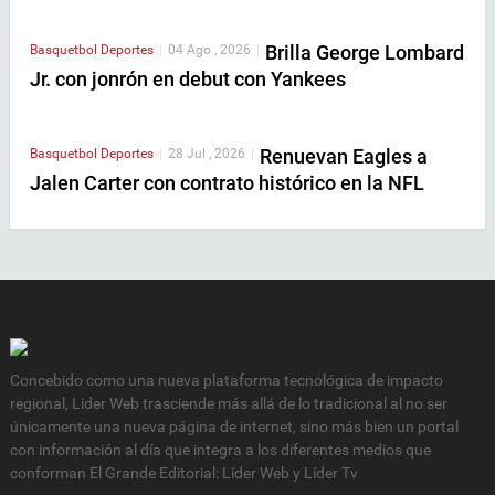
Brilla George Lombard
Basquetbol
Deportes
|
04 Ago , 2026
|
Jr. con jonrón en debut con Yankees
Renuevan Eagles a
Basquetbol
Deportes
|
28 Jul , 2026
|
Jalen Carter con contrato histórico en la NFL
Concebido como una nueva plataforma tecnológica de impacto
regional, Lider Web trasciende más allá de lo tradicional al no ser
únicamente una nueva página de internet, sino más bien un portal
con información al día que integra a los diferentes medios que
conforman El Grande Editorial: Líder Web y Líder Tv