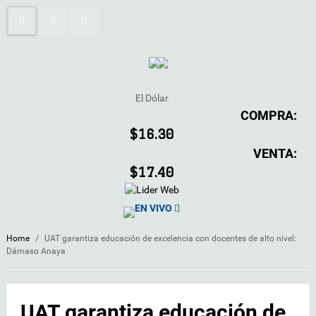
El Dólar
COMPRA:
$16.30
VENTA:
$17.40
EN VIVO
Home
/
UAT garantiza educación de excelencia con docentes de alto nivel:
Dámaso Anaya
UAT garantiza educación de