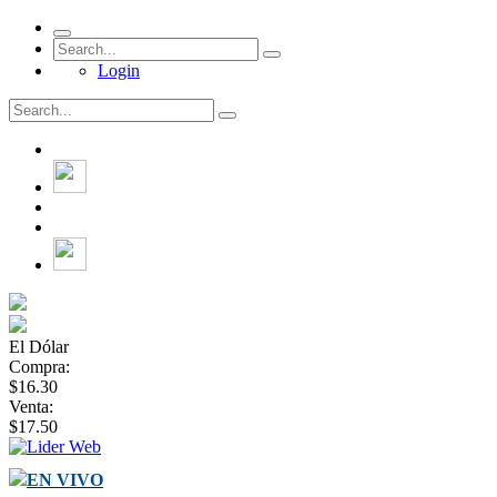
Login
El Dólar
Compra:
$16.30
Venta:
$17.50
EN VIVO