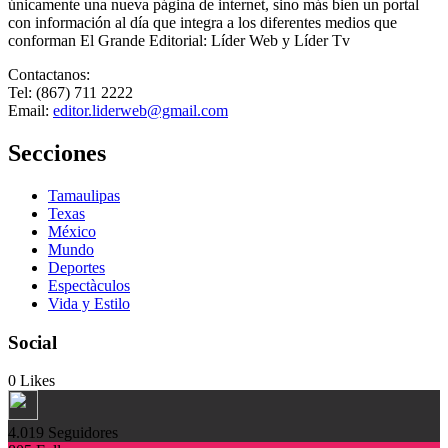
únicamente una nueva página de internet, sino más bien un portal
con información al día que integra a los diferentes medios que
conforman El Grande Editorial: Líder Web y Líder Tv
Contactanos:
Tel: (867) 711 2222
Email:
editor.liderweb@gmail.com
Secciones
Tamaulipas
Texas
México
Mundo
Deportes
Espectàculos
Vida y Estilo
Social
0
Likes
4.019
Seguidores