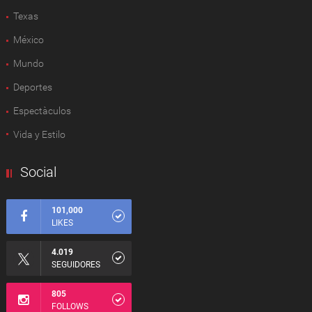
Texas
México
Mundo
Deportes
Espectàculos
Vida y Estilo
Social
101,000
LIKES
4.019
SEGUIDORES
805
FOLLOWS