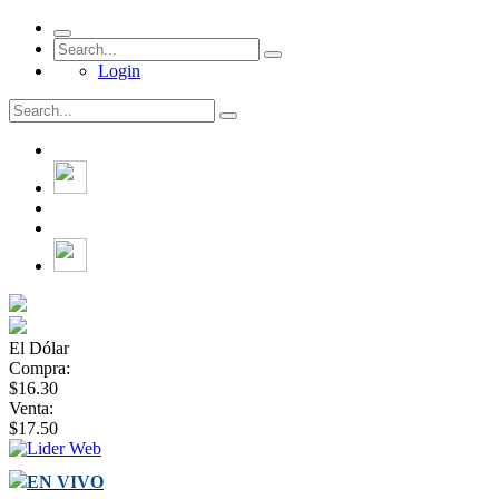
Login
El Dólar
Compra:
$16.30
Venta:
$17.50
EN VIVO