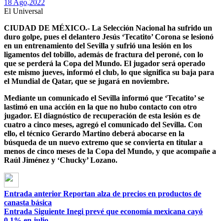
18 Ago,
2022
El Universal
CIUDAD DE MÉXICO.- La Selección Nacional ha sufrido un
duro golpe, pues el delantero Jesús ‘Tecatito’ Corona se lesionó
en un entrenamiento del Sevilla y sufrió una lesión en los
ligamentos del tobillo, además de fractura del peroné, con lo
que se perderá la Copa del Mundo. El jugador será operado
este mismo jueves, informó el club, lo que significa su baja para
el Mundial de Qatar, que se jugará en noviembre.
Mediante un comunicado el Sevilla informó que ‘Tecatito’ se
lastimó en una acción en la que no hubo contacto con otro
jugador. El diagnóstico de recuperación de esta lesión es de
cuatro a cinco meses, agregó el comunicado del Sevilla. Con
ello, el técnico Gerardo Martino deberá abocarse en la
búsqueda de un nuevo extremo que se convierta en titular a
menos de cinco meses de la Copa del Mundo, y que acompañe a
Raúl Jiménez y ‘Chucky’ Lozano.
Entrada anterior
Reportan alza de precios en productos de
canasta básica
Entrada Siguiente
Inegi prevé que economía mexicana cayó
0.1% en julio