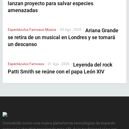
lanzan proyecto para salvar especies
amenazadas
Ariana Grande
Espectáculos
Famosos
Música
|
03 Ago , 2026
|
se retira de un musical en Londres y se tomará
un descanso
Leyenda del rock
Espectáculos
Famosos
|
01 Ago , 2026
|
Patti Smith se reúne con el papa León XIV
Concebido como una nueva plataforma tecnológica de impacto
regional, Lider Web trasciende más allá de lo tradicional al no ser