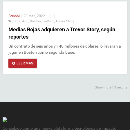
Beisbol
|
20 Mar , 2022
|
|
|
Tags:
App
,
Boston
,
RedSox
,
Trevor Story
Medias Rojas adquieren a Trevor Story, según
reportes
Un contrato de seis años y 140 millones de dólares lo llevarán a
jugar en Boston como segunda base.
LEER MÁS
Showing all 3 results
Concebido como una nueva plataforma tecnológica de impacto