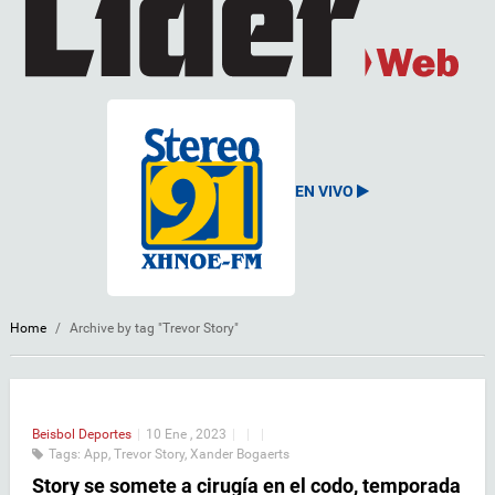
EN VIVO
Home
/
Archive by tag "Trevor Story"
Beisbol
Deportes
|
10 Ene , 2023
|
|
|
Tags:
App
,
Trevor Story
,
Xander Bogaerts
Story se somete a cirugía en el codo, temporada