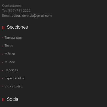
Contactanos:
Tel: (867) 711 2222
Email:
editor.liderweb@gmail.com
Secciones
Tamaulipas
Texas
México
Mundo
Deportes
Espectàculos
Vida y Estilo
Social