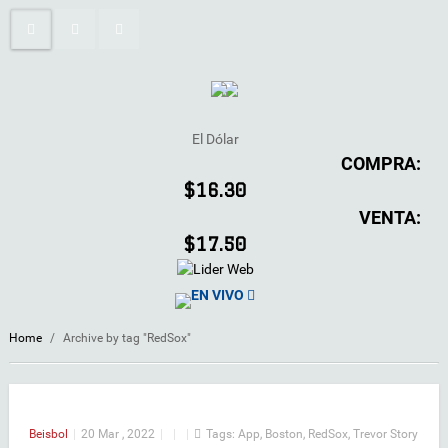
El Dólar
COMPRA:
$16.30
VENTA:
$17.50
EN VIVO
Home
/
Archive by tag "RedSox"
Beisbol
|
20 Mar , 2022
|
|
|
Tags:
App
,
Boston
,
RedSox
,
Trevor Story