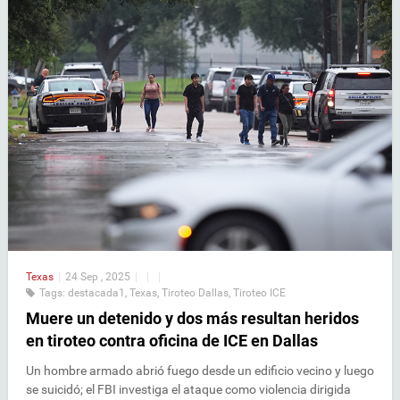
Texas
|
24 Sep , 2025
|
|
|
Tags:
destacada1
,
Texas
,
Tiroteo Dallas
,
Tiroteo ICE
Muere un detenido y dos más resultan heridos
en tiroteo contra oficina de ICE en Dallas
Un hombre armado abrió fuego desde un edificio vecino y luego
se suicidó; el FBI investiga el ataque como violencia dirigida