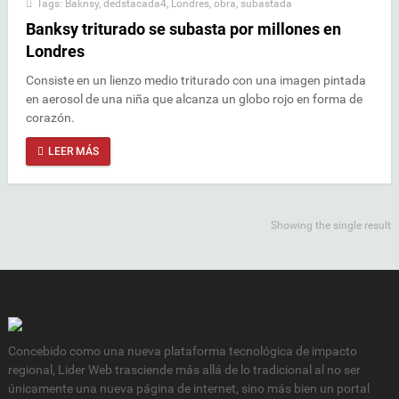
Tags:
Baknsy
,
dedstacada4
,
Londres
,
obra
,
subastada
Banksy triturado se subasta por millones en
Londres
Consiste en un lienzo medio triturado con una imagen pintada
en aerosol de una niña que alcanza un globo rojo en forma de
corazón.
LEER MÁS
Showing the single result
Concebido como una nueva plataforma tecnológica de impacto
regional, Lider Web trasciende más allá de lo tradicional al no ser
únicamente una nueva página de internet, sino más bien un portal