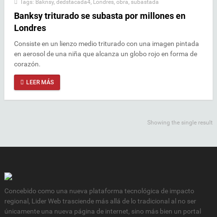
Tags:
Baknsy
,
dedstacada4
,
Londres
,
obra
,
subastada
Banksy triturado se subasta por millones en
Londres
Consiste en un lienzo medio triturado con una imagen pintada
en aerosol de una niña que alcanza un globo rojo en forma de
corazón.
LEER MÁS
Showing the single result
Concebido como una nueva plataforma tecnológica de impacto
regional, Lider Web trasciende más allá de lo tradicional al no ser
únicamente una nueva página de internet, sino más bien un portal