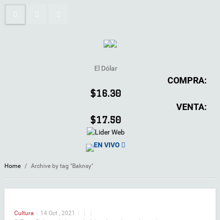
El Dólar
COMPRA:
$16.30
VENTA:
$17.50
EN VIVO
Home
/
Archive by tag "Baknsy"
Cultura
|
14 Oct , 2021
|
|
|