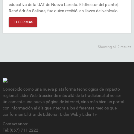
educativa de la UAT de Nuevo Laredo. El director del plantel,
René Adrián Salinas, fue quien recibió las llaves del vehículo.
LEER MÁS
Showing all 2 results
Concebido como una nueva plataforma tecnológica de impacto
regional, Lider Web trasciende más allá de lo tradicional al no ser
únicamente una nueva página de internet, sino más bien un portal
con información al día que integra a los diferentes medios que
conforman El Grande Editorial: Líder Web y Líder Tv
Contactanos:
Tel: (867) 711 2222