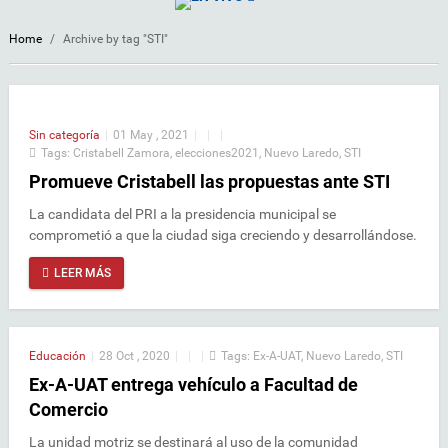
Home
/
Archive by tag "STI"
Sin categoría
|
01 May , 2021
|
|
|
Tags:
Cristabell Zamora
,
elecciones2021
,
Nuevo Laredo
,
STI
Promueve Cristabell las propuestas ante STI
La candidata del PRI a la presidencia municipal se
comprometió a que la ciudad siga creciendo y desarrollándose.
LEER MÁS
Educación
|
28 Oct , 2020
|
|
|
Tags:
Ex-A-UAT
,
Nuevo Laredo
,
STI
Ex-A-UAT entrega vehículo a Facultad de
Comercio
La unidad motriz se destinará al uso de la comunidad