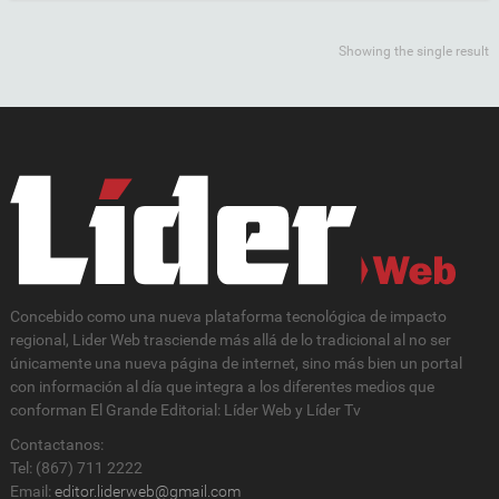
Showing the single result
Concebido como una nueva plataforma tecnológica de impacto
regional, Lider Web trasciende más allá de lo tradicional al no ser
únicamente una nueva página de internet, sino más bien un portal
con información al día que integra a los diferentes medios que
conforman El Grande Editorial: Líder Web y Líder Tv
Contactanos:
Tel: (867) 711 2222
Email:
editor.liderweb@gmail.com