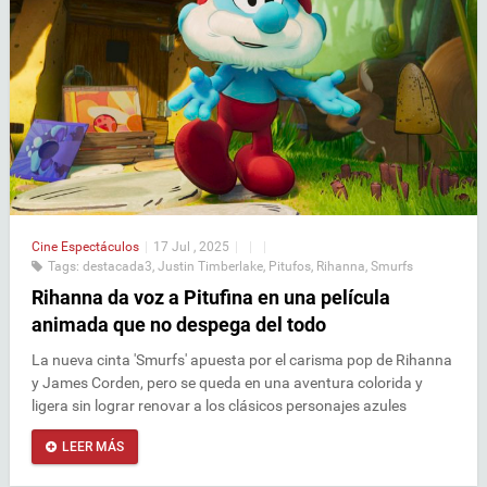
Cine
Espectáculos
|
17 Jul , 2025
|
|
|
Tags:
destacada3
,
Justin Timberlake
,
Pitufos
,
Rihanna
,
Smurfs
Rihanna da voz a Pitufina en una película
animada que no despega del todo
La nueva cinta 'Smurfs' apuesta por el carisma pop de Rihanna
y James Corden, pero se queda en una aventura colorida y
ligera sin lograr renovar a los clásicos personajes azules
LEER MÁS