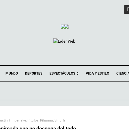
ESPECTÁCULOS
MUNDO
DEPORTES
VIDA Y ESTILO
CIENCI
ustin Timberlake
,
Pitufos
,
Rihanna
,
Smurfs
 animada que no despega del todo