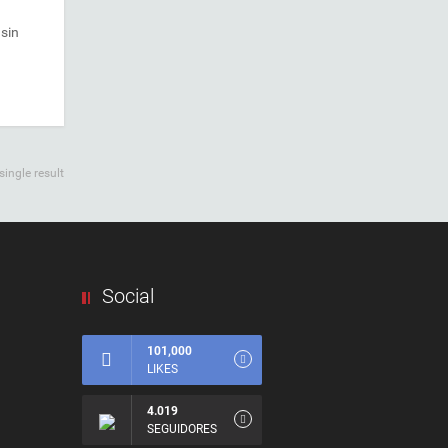
 sin
ingle result
Social
101,000
LIKES
4.019
SEGUIDORES