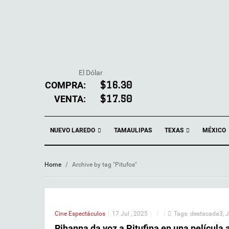
El Dólar
COMPRA:
$16.30
VENTA:
$17.50
NUEVO LAREDO
TEXAS
TAMAULIPAS
MÉXICO
Home
/
Archive by tag "Pitufos"
Cine
Espectáculos
|
17 Jul , 2025
|
|
|
Tags:
destacada3
,
J
Rihanna da voz a Pitufina en una película