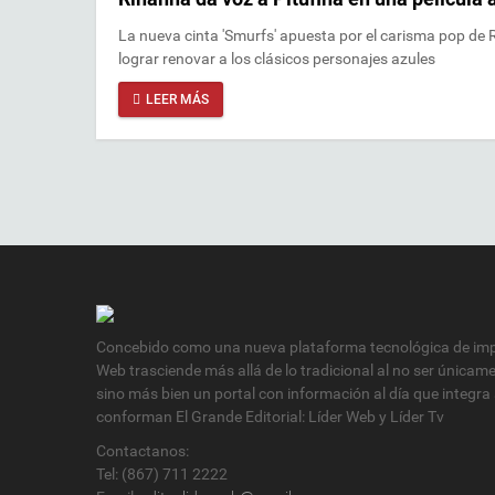
La nueva cinta 'Smurfs' apuesta por el carisma pop de 
lograr renovar a los clásicos personajes azules
LEER MÁS
Concebido como una nueva plataforma tecnológica de impa
Web trasciende más allá de lo tradicional al no ser únicam
sino más bien un portal con información al día que integra
conforman El Grande Editorial: Líder Web y Líder Tv
Contactanos:
Tel: (867) 711 2222