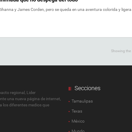
Rihanna y James Corden, pero se queda en una aventura colorida y ligera
Showing the s
Secciones
cto regional, Lider
ente una nueva página de internet,
Tamaulipas
 a los diferentes medios que
Texas
México
Mundo