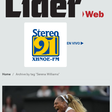
EN VIVO
Home
/
Archive by tag "Serena Williams"