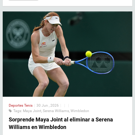
Deportes
Tenis
|
30 Jun , 2026
|
|
|
Tags:
Maya Joint
,
Serena Williams
,
Wimbledon
Sorprende Maya Joint al eliminar a Serena
Williams en Wimbledon