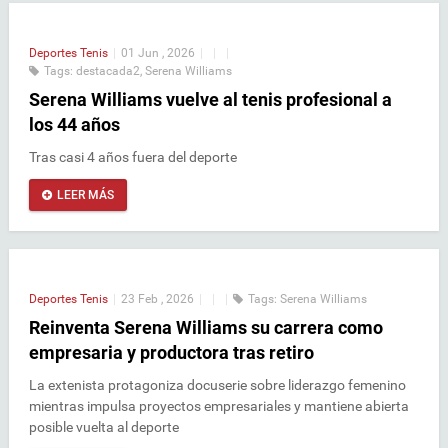
Deportes
Tenis
|
01 Jun , 2026
|
|
|
Tags:
destacada2
,
Serena Williams
Serena Williams vuelve al tenis profesional a
los 44 años
Tras casi 4 años fuera del deporte
LEER MÁS
Deportes
Tenis
|
23 Feb , 2026
|
|
|
Tags:
Serena Williams
Reinventa Serena Williams su carrera como
empresaria y productora tras retiro
La extenista protagoniza docuserie sobre liderazgo femenino
mientras impulsa proyectos empresariales y mantiene abierta
posible vuelta al deporte