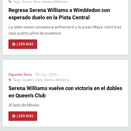
Tags:
Grand Slam
,
Serena Williams
Regresa Serena Williams a Wimbledon con
esperado duelo en la Pista Central
La siete veces campeona enfrentará a la joven Maya Joint tras
casi cuatro años de ausencia
LEER MÁS
Deportes
Tenis
|
09 Jun , 2026
|
|
|
Tags:
Queen’s Club
,
Serena Williams
Serena Williams vuelve con victoria en el dobles
en Queen’s Club
Al lado de Mboko
LEER MÁS