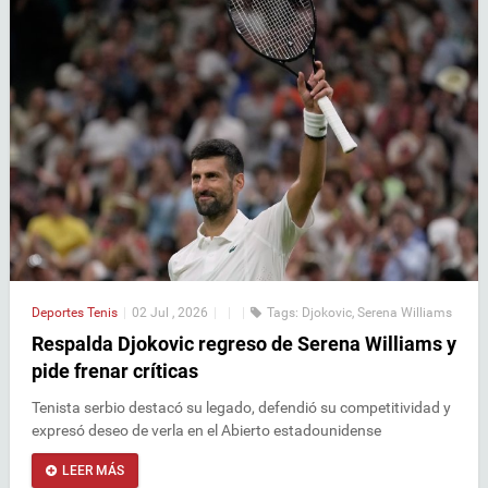
Deportes
Tenis
|
02 Jul , 2026
|
|
|
Tags:
Djokovic
,
Serena Williams
Respalda Djokovic regreso de Serena Williams y
pide frenar críticas
Tenista serbio destacó su legado, defendió su competitividad y
expresó deseo de verla en el Abierto estadounidense
LEER MÁS