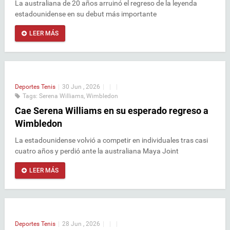
La australiana de 20 años arruinó el regreso de la leyenda
estadounidense en su debut más importante
LEER MÁS
Deportes
Tenis
|
30 Jun , 2026
|
|
|
Tags:
Serena Williams
,
Wimbledon
Cae Serena Williams en su esperado regreso a
Wimbledon
La estadounidense volvió a competir en individuales tras casi
cuatro años y perdió ante la australiana Maya Joint
LEER MÁS
Deportes
Tenis
|
28 Jun , 2026
|
|
|