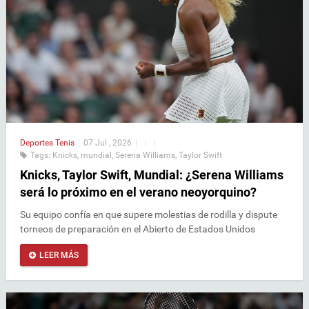
Deportes
Tenis
|
07 Jul , 2026
|
|
|
Tags:
Knicks
,
mundial
,
Serena Williams
,
Taylor Swift
Knicks, Taylor Swift, Mundial: ¿Serena Williams
será lo próximo en el verano neoyorquino?
Su equipo confía en que supere molestias de rodilla y dispute
torneos de preparación en el Abierto de Estados Unidos
LEER MÁS