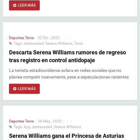
LEER MÁS
Deportes
Tenis
|
02 Dic , 2025
|
|
|
Tags:
destacada4
,
Serena Williams
,
Tenis
Descarta Serena Williams rumores de regreso
tras registro en control antidopaje
La tenista estadounidense aclara en redes sociales que no
planea competir nuevamente, pese a especulaciones recientes
LEER MÁS
Deportes
Tenis
|
28 May , 2025
|
|
|
Tags:
App
,
destacada4
,
Serena Williams
Serena Williams gana el Princesa de Asturias