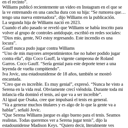
en el recinto”.
Williams publicó recientemente un video en Instagram en el que se
la ve entrenando en una cancha dura con su hija: “Se rumorea que…
tengo una nueva entrenadora”, dijo Williams en la publicación.
La segunda hija de Williams nació en 2023.
Cuando el año pasado se reveló que Williams se había inscrito para
volver al grupo de controles antidopaje, escribió en redes sociales:
“Dios mio, gente, NO estoy regresando. Este incendio es una
locura”.
Gauff nunca pudo jugar contra Williams
“Uno de mis mayores arrepentimientos fue no haber podido jugar
contra ella”, dijo Coco Gauff, la vigente campeona de Roland
Garros. Coco Gauff. “Sería genial para este deporte tener a una
leyenda de vuelta compitiendo”.
Iva Jovic, una estadounidense de 18 años, también se mostró
encantada.
“Creo que es increíble. Es muy genial”, expresó. “Nunca he visto a
Serena en la vida real. Obviamente crecí viéndola. Durante toda mi
infancia ella dominó el tenis, así que va a ser increíble”.
Al igual que Osaka, cree que impulsará el tenis en general.
“Va a generar muchos titulares y es algo de lo que la gente va a
hablar”, señaló Jovic.
“Que Serena Williams juegue es algo bueno para el tenis. Seamos
realistas. Todas queremos ver a Serena jugar tenis”, dijo la
estadounidense Madison Keys. “Quiero decir, literalmente ves