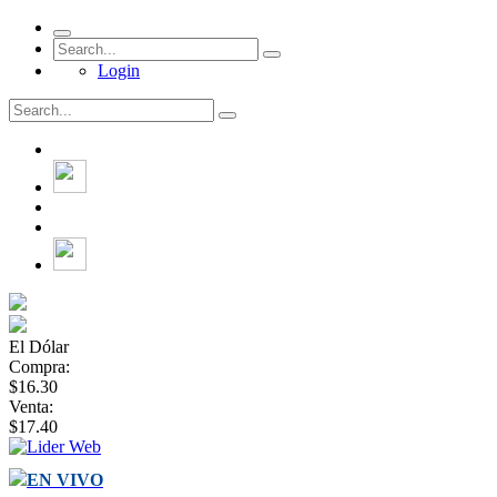
Login
El Dólar
Compra:
$16.30
Venta:
$17.40
EN VIVO