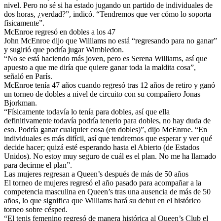
nivel. Pero no sé si ha estado jugando un partido de individuales de
dos horas, ¿verdad?”, indicó. “Tendremos que ver cómo lo soporta
físicamente”.
McEnroe regresó en dobles a los 47
John McEnroe dijo que Williams no está “regresando para no ganar”
y sugirió que podría jugar Wimbledon.
“No se está haciendo más joven, pero es Serena Williams, así que
apuesto a que me diría que quiere ganar toda la maldita cosa”,
señaló en París.
McEnroe tenía 47 años cuando regresó tras 12 años de retiro y ganó
un torneo de dobles a nivel de circuito con su compañero Jonas
Bjorkman.
“Físicamente todavía lo tenía para dobles, así que ella
definitivamente todavía podría tenerlo para dobles, no hay duda de
eso. Podría ganar cualquier cosa (en dobles)”, dijo McEnroe. “En
individuales es más difícil, así que tendremos que esperar y ver qué
decide hacer; quizá esté esperando hasta el Abierto (de Estados
Unidos). No estoy muy seguro de cuál es el plan. No me ha llamado
para decirme el plan”.
Las mujeres regresan a Queen’s después de más de 50 años
El torneo de mujeres regresó el año pasado para acompañar a la
competencia masculina en Queen’s tras una ausencia de más de 50
años, lo que significa que Williams hará su debut en el histórico
torneo sobre césped.
“El tenis femenino regresó de manera histórica al Queen’s Club el