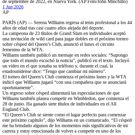
de septiembre de 2022, en Nueva York. (AP Foto/John Minchillo)
1 Jun,
2026
AP
PARÍS (AP) — Serena Williams regresa al tenis profesional a los 44
años de edad tras casi cuatro años alejada del deporte.
La campeona de 23 títulos de Grand Slam en individuales aceptó
una invitación de wild card para jugar dobles en el próximo torneo
sobre césped del Queen’s Club, anunció el lunes el circuito
femenino de la WTA.
Williams también publicó un mensaje en redes sociales: “Supongo
que todo el mundo escuchó la noticia”, publicó en el texto. Incluyó
un video en el que sonaba su teléfono y, durante el cual, la
estadounidense dice: “Tengo que cambiar mi número”.
El torneo del Queen’s Club comienza el próximo lunes y la WTA
indicó que Williams jugará “con una compañera que se anunciará
oportunamente”.
Un regreso sobre césped alimentará las especulaciones de que
Williams también planea competir en Wimbledon, que comienza el
28 de junio. Ha ganado siete títulos de individuales en el All
England Club.
“El Queen’s Club se siente como el lugar perfecto para comenzar
este próximo capítulo”, dijo Williams en un comunicado. “El césped
me ha brindado algunos de los momentos más significativos de mi
carrera y estoy emocionada de volver a competir en uno de los