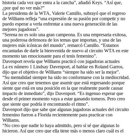
historia cada vez que entra a la cancha”, añadió Keys. “Así que,
¿por qué no ver más?”
La presidenta de la WTA, Valerie Camillo, subrayó que el regreso
de Williams refleja “una expresión de su pasión por competir y no
puedo esperar a verla enfrentar a una nueva generación de las
mejores jugadoras”.
“Serena no es solo una gran campeona. Es una empresaria exitosa,
una poderosa defensora de los temas que importan, y una de las
mujeres más icónicas del mundo”, remarcó Camillo. “Estamos
encantadas de darle la bienvenida de nuevo al circuito WTA en este
momento tan emocionante para el tenis femenino”.
Davenport revela que Williams practicó con jugadoras actuales
La ex número 1 Lindsay Davenport, al hablar en Roland Garros,
dijo que el objetivo de Williams “siempre ha sido ser la mejor”.
“Su mentalidad siempre ha sido no conformarse con la mediocridad.
Así que creo que tenemos que asumir que está regresando porque
siente que está en una posición en la que realmente puede causar
impacto de inmediato”, dijo Davenport. “Es ingenuo esperar que
desde el primer momento vaya a estar ganando torneos. Pero creo
que siente que podría ir encontrando el ritmo”.
Davenport dijo que sabe que algunas jugadoras actuales del circuito
femenino fueron a Florida recientemente para practicar con
Williams.
“No creo que nadie lo haya admitido, pero sí sé que algunas lo
hicieron. Así que creo que ella tiene más o menos claro cuál es el