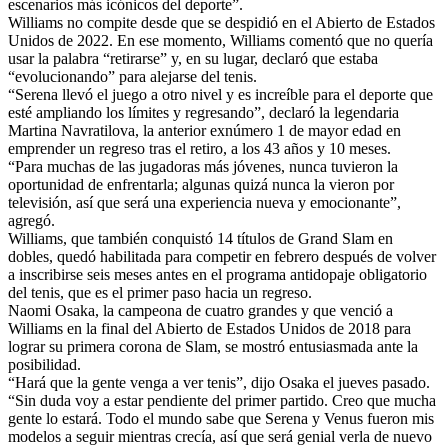
escenarios más icónicos del deporte”.
Williams no compite desde que se despidió en el Abierto de Estados
Unidos de 2022. En ese momento, Williams comentó que no quería
usar la palabra “retirarse” y, en su lugar, declaró que estaba
“evolucionando” para alejarse del tenis.
“Serena llevó el juego a otro nivel y es increíble para el deporte que
esté ampliando los límites y regresando”, declaró la legendaria
Martina Navratilova, la anterior exnúmero 1 de mayor edad en
emprender un regreso tras el retiro, a los 43 años y 10 meses.
“Para muchas de las jugadoras más jóvenes, nunca tuvieron la
oportunidad de enfrentarla; algunas quizá nunca la vieron por
televisión, así que será una experiencia nueva y emocionante”,
agregó.
Williams, que también conquistó 14 títulos de Grand Slam en
dobles, quedó habilitada para competir en febrero después de volver
a inscribirse seis meses antes en el programa antidopaje obligatorio
del tenis, que es el primer paso hacia un regreso.
Naomi Osaka, la campeona de cuatro grandes y que venció a
Williams en la final del Abierto de Estados Unidos de 2018 para
lograr su primera corona de Slam, se mostró entusiasmada ante la
posibilidad.
“Hará que la gente venga a ver tenis”, dijo Osaka el jueves pasado.
“Sin duda voy a estar pendiente del primer partido. Creo que mucha
gente lo estará. Todo el mundo sabe que Serena y Venus fueron mis
modelos a seguir mientras crecía, así que será genial verla de nuevo