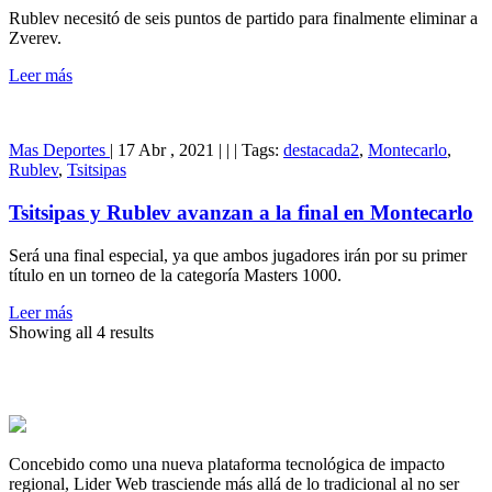
Rublev necesitó de seis puntos de partido para finalmente eliminar a
Zverev.
Leer más
Mas Deportes
|
17 Abr , 2021
|
|
|
Tags:
destacada2
,
Montecarlo
,
Rublev
,
Tsitsipas
Tsitsipas y Rublev avanzan a la final en Montecarlo
Será una final especial, ya que ambos jugadores irán por su primer
título en un torneo de la categoría Masters 1000.
Leer más
Showing all 4 results
Concebido como una nueva plataforma tecnológica de impacto
regional, Lider Web trasciende más allá de lo tradicional al no ser