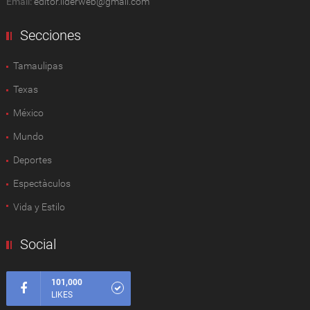
Email:
editor.liderweb@gmail.com
Secciones
Tamaulipas
Texas
México
Mundo
Deportes
Espectàculos
Vida y Estilo
Social
101,000
LIKES