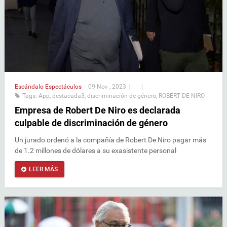
Escándalo
Espectáculos
|
09 Nov , 2023
|
|
|
Tags:
App
,
destacada3
,
discriminación de género
,
ROBERT DE NIRO
Empresa de Robert De Niro es declarada
culpable de discriminación de género
Un jurado ordenó a la compañía de Robert De Niro pagar más
de 1.2 millones de dólares a su exasistente personal
LEER MÁS