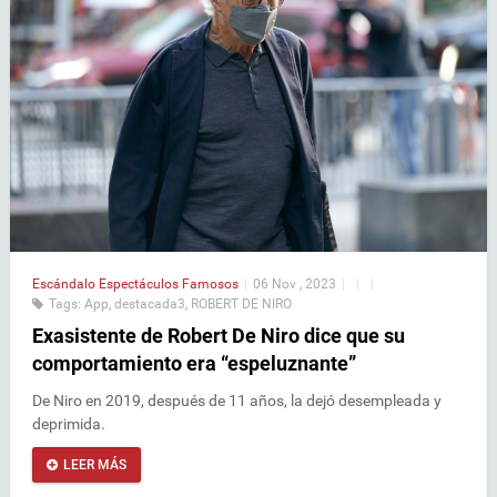
Escándalo
Espectáculos
Famosos
|
06 Nov , 2023
|
|
|
Tags:
App
,
destacada3
,
ROBERT DE NIRO
Exasistente de Robert De Niro dice que su
comportamiento era “espeluznante”
De Niro en 2019, después de 11 años, la dejó desempleada y
deprimida.
LEER MÁS