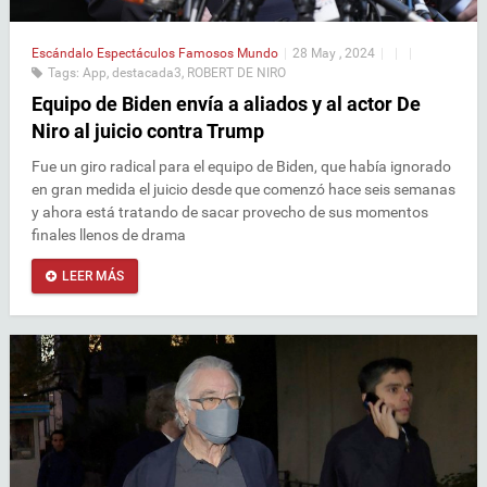
Escándalo
Espectáculos
Famosos
Mundo
|
28 May , 2024
|
|
|
Tags:
App
,
destacada3
,
ROBERT DE NIRO
Equipo de Biden envía a aliados y al actor De
Niro al juicio contra Trump
Fue un giro radical para el equipo de Biden, que había ignorado
en gran medida el juicio desde que comenzó hace seis semanas
y ahora está tratando de sacar provecho de sus momentos
finales llenos de drama
LEER MÁS