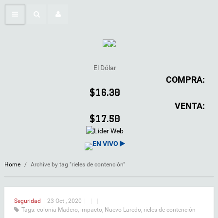
El Dólar
COMPRA:
$16.30
VENTA:
$17.50
EN VIVO
Home
/
Archive by tag "rieles de contención"
Seguridad
|
23 Oct , 2020
|
|
|
Tags:
colonia Madero
,
impacto
,
Nuevo Laredo
,
rieles de contención