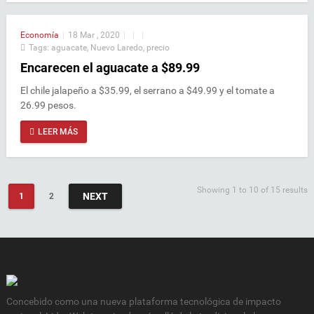
Economía
|
18 Mar , 2020
|
|
|
Tags:
aguacate
,
Nuevo Laredo
,
precio
Encarecen el aguacate a $89.99
El chile jalapeño a $35.99, el serrano a $49.99 y el tomate a
26.99 pesos.
LEER MÁS
Showing 1 to 10 of 15 results
NEXT
1
2
Concebido como una nueva plataforma tecnológica de impacto