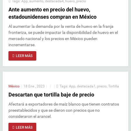
Tags:
App
,
aumento
,
destacada4
,
huevo
,
precio
Ante aumento en precio del huevo,
estadounidenses compran en México
Al aumentar la demanda por la venta de huevo en la franja
fronteriza, se puede impactar la disponibilidad de huevo en el
mercado nacional y los precios en México pueden
incrementarse.
LEER MÁS
México
|
18 Ene , 2023
|
|
|
Tags:
App
,
destacada1
,
precio
,
Tortilla
Descartan que tortilla baje de precio
Afectará a exportadores de maíz blanco que tienen contratos
preestablecidos y que se dieron con precios que no
consideraron el arancel.
LEER MÁS