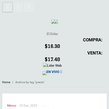
El Dólar
COMPRA:
$16.30
VENTA:
$17.40
EN VIVO
Home
/
Archive by tag "precio"
México
|
25 Ene , 2023
|
|
|