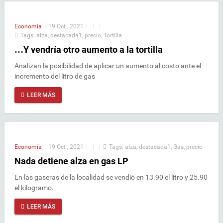
Economía
|
19 Oct , 2021
|
|
|
Tags:
alza
,
destacada1
,
precio
,
Tortilla
…Y vendría otro aumento a la tortilla
Analizan la posibilidad de aplicar un aumento al costo ante el
incremento del litro de gas
LEER MÁS
Economía
|
19 Oct , 2021
|
|
|
Tags:
alza
,
destacada1
,
Gas
,
precio
Nada detiene alza en gas LP
En las gaseras de la localidad se vendió en 13.90 el litro y 25.90
el kilogramo.
LEER MÁS