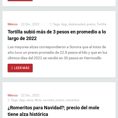
México
|
22 Dic , 2022
|
|
|
Tags:
App
,
destacada4
,
precio
,
Tortilla
Tortilla subió más de 3 pesos en promedio a lo
largo de 2022
Las mayores alzas correspondieron a Sonora que al inicio de
año tuvo un precio promedio de 22.8 pesos el kilo y que en los
últimos días del 2022 se vendió en 30 pesos en Hermosillo
LEER MÁS
México
|
22 Dic , 2022
|
|
|
Tags:
App
,
cena
,
Mole
,
navidad
,
precio
,
romeritos
¿Romeritos para Navidad?; precio del mole
tiene alza histórica