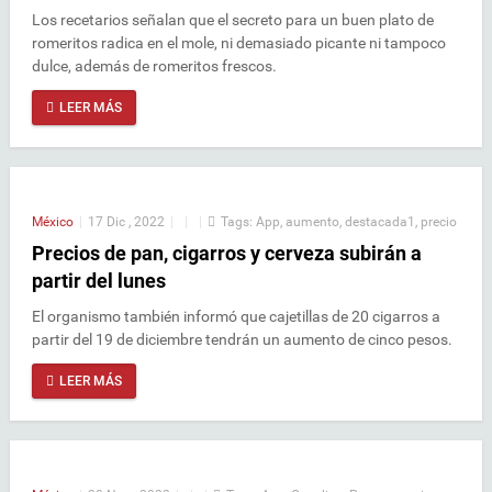
Los recetarios señalan que el secreto para un buen plato de
romeritos radica en el mole, ni demasiado picante ni tampoco
dulce, además de romeritos frescos.
LEER MÁS
México
|
17 Dic , 2022
|
|
|
Tags:
App
,
aumento
,
destacada1
,
precio
Precios de pan, cigarros y cerveza subirán a
partir del lunes
El organismo también informó que cajetillas de 20 cigarros a
partir del 19 de diciembre tendrán un aumento de cinco pesos.
LEER MÁS