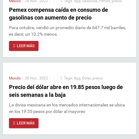
México
|
28 Nov , 2022
|
|
|
Tags:
App
,
Gasolina
,
Pemex
,
precio
Pemex compensa caída en consumo de
gasolinas con aumento de precio
Para octubre, vendió un promedio diario de 647.7 mil barriles,
es decir, un 10.2% menos.
LEER MÁS
Mundo
|
28 Nov , 2022
|
|
|
Tags:
App
,
Dólar
,
precio
Precio del dólar abre en 19.85 pesos luego de
seis semanas a la baja
La divisa mexicana en los mercados internacionales se ubica
en los 19.35 pesos por dólar al mayoreo
LEER MÁS