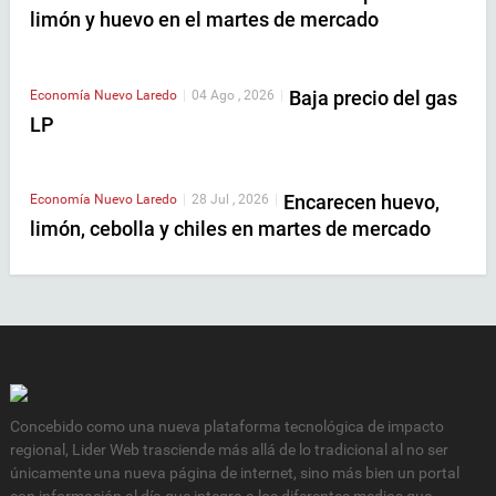
limón y huevo en el martes de mercado
Baja precio del gas
Economía
Nuevo Laredo
|
04 Ago , 2026
|
LP
Encarecen huevo,
Economía
Nuevo Laredo
|
28 Jul , 2026
|
limón, cebolla y chiles en martes de mercado
Concebido como una nueva plataforma tecnológica de impacto
regional, Lider Web trasciende más allá de lo tradicional al no ser
únicamente una nueva página de internet, sino más bien un portal