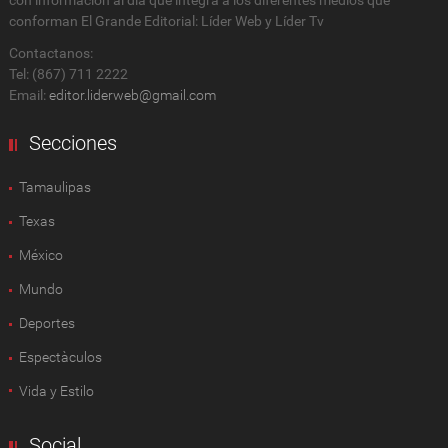
con información al día que integra a los diferentes medios que
conforman El Grande Editorial: Líder Web y Líder Tv
Contactanos:
Tel: (867) 711 2222
Email:
editor.liderweb@gmail.com
Secciones
Tamaulipas
Texas
México
Mundo
Deportes
Espectàculos
Vida y Estilo
Social