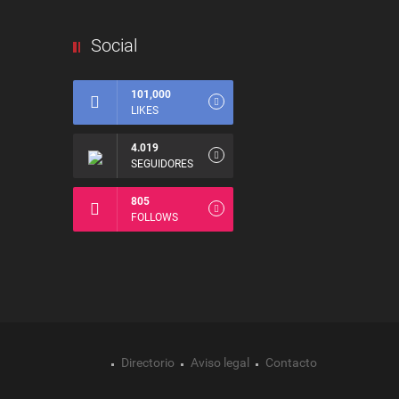
Social
101,000
LIKES
4.019
SEGUIDORES
805
FOLLOWS
Directorio
Aviso legal
Contacto