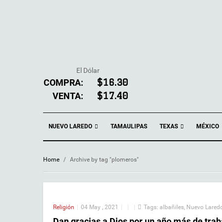
El Dólar
COMPRA:
$16.30
VENTA:
$17.40
NUEVO LAREDO
TEXAS
TAMAULIPAS
MÉXICO
Home
/
Archive by tag "plomeros"
Religión
|
04 May , 2021
|
|
|
Tags:
albañiles
,
Nuevo Lared
Dan gracias a Dios por un año más de trab