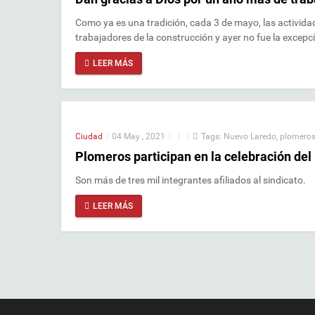
Como ya es una tradición, cada 3 de mayo, las actividad
trabajadores de la construcción y ayer no fue la excepc
LEER MÁS
Ciudad
|
04 May , 2021
|
|
|
Tags:
Nuevo Laredo
,
plomero
Plomeros participan en la celebración del 
Son más de tres mil integrantes afiliados al sindicato.
LEER MÁS