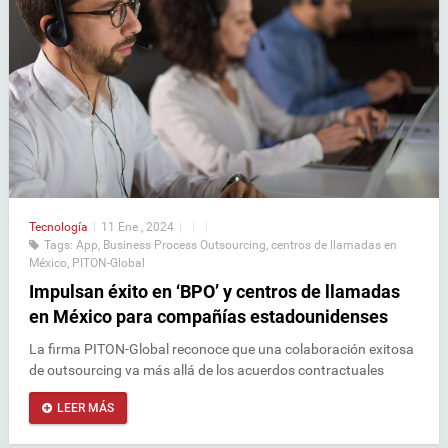
Tecnología
|
11 Ene , 2024
|
|
|
Tags:
App
,
Business Process Outsourcing
,
centros de llamadas en
México
,
PITON-Global
Impulsan éxito en ‘BPO’ y centros de llamadas
en México para compañías estadounidenses
La firma PITON-Global reconoce que una colaboración exitosa
de outsourcing va más allá de los acuerdos contractuales
LEER MÁS