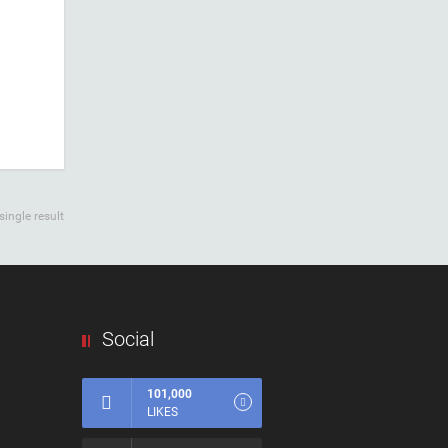
ingle result
Social
101,000
LIKES