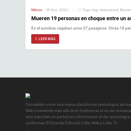
México
|
30 Ene , 2024
|
|
|
Tags:
App
,
destacada4
,
Mueren
Mueren 19 personas en choque entre un aut
En el autobús viajaban unos 37 pasajeros. Otras 18 per
LEER MÁS
Concebido como una nueva plataforma tecnológica de impa
Web trasciende más allá de lo tradicional al no ser únicam
sino más bien un portal con información al día que integra
conforman El Grande Editorial: Líder Web y Líder Tv