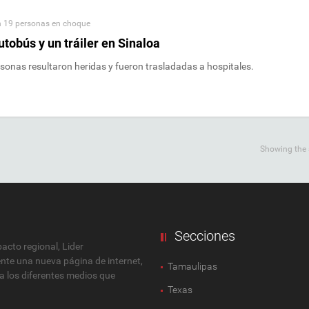
 19 personas en choque
obús y un tráiler en Sinaloa
sonas resultaron heridas y fueron trasladadas a hospitales.
Showing the s
Secciones
cto regional, Lider
ente una nueva página de internet,
Tamaulipas
 a los diferentes medios que
Texas