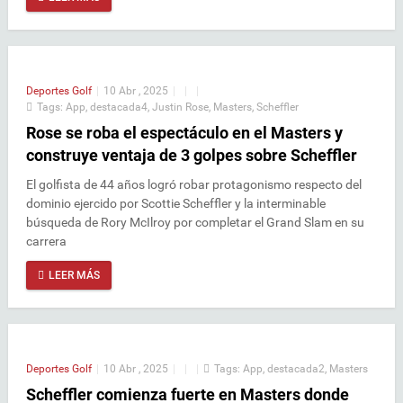
Deportes
Golf
|
10 Abr , 2025
|
|
|
Tags:
App
,
destacada4
,
Justin Rose
,
Masters
,
Scheffler
Rose se roba el espectáculo en el Masters y
construye ventaja de 3 golpes sobre Scheffler
El golfista de 44 años logró robar protagonismo respecto del
dominio ejercido por Scottie Scheffler y la interminable
búsqueda de Rory McIlroy por completar el Grand Slam en su
carrera
LEER MÁS
Deportes
Golf
|
10 Abr , 2025
|
|
|
Tags:
App
,
destacada2
,
Masters
Scheffler comienza fuerte en Masters donde