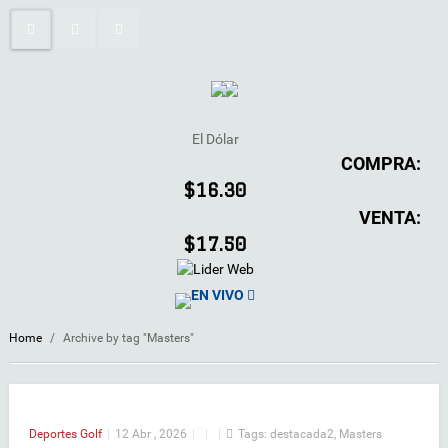
El Dólar
COMPRA:
$16.30
VENTA:
$17.50
EN VIVO
Home
/
Archive by tag "Masters"
Deportes
Golf
|
12 Abr , 2026
|
|
|
Tags:
destacada2
,
Masters