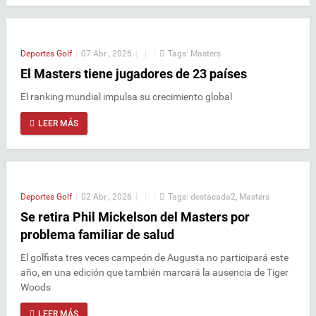
Deportes
Golf
|
07 Abr , 2026
|
|
|
Tags:
Masters
El Masters tiene jugadores de 23 países
El ranking mundial impulsa su crecimiento global
LEER MÁS
Deportes
Golf
|
02 Abr , 2026
|
|
|
Tags:
destacada2
,
Masters
Se retira Phil Mickelson del Masters por
problema familiar de salud
El golfista tres veces campeón de Augusta no participará este
año, en una edición que también marcará la ausencia de Tiger
Woods
LEER MÁS