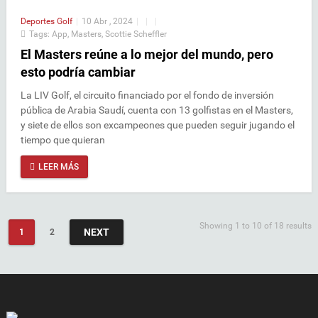
Deportes
Golf
|
10 Abr , 2024
|
|
|
Tags:
App
,
Masters
,
Scottie Scheffler
El Masters reúne a lo mejor del mundo, pero
esto podría cambiar
La LIV Golf, el circuito financiado por el fondo de inversión
pública de Arabia Saudí, cuenta con 13 golfistas en el Masters,
y siete de ellos son excampeones que pueden seguir jugando el
tiempo que quieran
LEER MÁS
Showing 1 to 10 of 18 results
NEXT
1
2