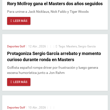
Rory McIlroy gana el Masters dos años seguidos
Para unirse a Jack Nicklaus, Nick Faldo y Tiger Woods
LEER MÁS
Deportes
Golf
|
12 Abr , 2026
|
|
|
Tags:
Masters
,
Sergio García
Protagoniza Sergio García arrebato y momento
curioso durante ronda en Masters
Golfista español rompe driver por frustración y luego genera
escena humorística junto a Jon Rahm
LEER MÁS
Deportes
Golf
|
10 Abr , 2026
|
|
|