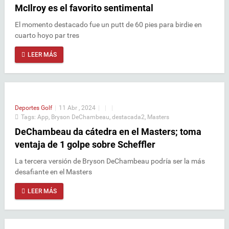
McIlroy es el favorito sentimental
El momento destacado fue un putt de 60 pies para birdie en
cuarto hoyo par tres
LEER MÁS
Deportes
Golf
|
11 Abr , 2024
|
|
|
Tags:
App
,
Bryson DeChambeau
,
destacada2
,
Masters
DeChambeau da cátedra en el Masters; toma
ventaja de 1 golpe sobre Scheffler
La tercera versión de Bryson DeChambeau podría ser la más
desafiante en el Masters
LEER MÁS