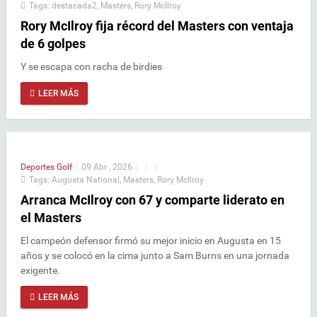
Tags:
destacada2
,
Masters
,
Rory McIlroy
Rory McIlroy fija récord del Masters con ventaja
de 6 golpes
Y se escapa con racha de birdies
LEER MÁS
Deportes
Golf
|
09 Abr , 2026
|
|
|
Tags:
Augusta National
,
Masters
,
Rory McIlroy
Arranca McIlroy con 67 y comparte liderato en
el Masters
El campeón defensor firmó su mejor inicio en Augusta en 15
años y se colocó en la cima junto a Sam Burns en una jornada
exigente.
LEER MÁS