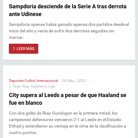
Sampdoria desciende de la Serie A tras derrota
ante Udinese
Sampdoria apenas había ganado apenas dos partidos desde el
inicio del año y venía de sufrir dos derrotas seguidas sin
marcar.
LEER MÁS
Deportes
Futbol Internacional
|
06 May , 2023
|
|
|
Tags:
App
,
Inglaterra
,
Liga
City supera al Leeds a pesar de que Haaland se
fue en blanco
Con dos goles de Ilkay Gundogan en la primera mitad, los
campeones defensores vencieron 2-1 al Leeds en el Estadio
Etihad y extendieron su ventaja en la cima de la clasificación a
cuatro puntos.