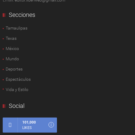
Email:
editor.liderweb@gmail.com
Secciones
Tamaulipas
Texas
México
Mundo
Deportes
Espectàculos
Vida y Estilo
Social
101,000
LIKES