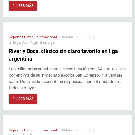
LEER MÁS
Deportes
Futbol Internacional
|
05 May , 2023
|
|
|
Tags:
App
,
Argentina
,
Liga
River y Boca, clásico sin claro favorito en liga
argentina
Los millonarios encabezan las clasificación con 34 puntos, seis
por encima de su inmediato escolta San Lorenzo. Y la ventaja
sobre Boca, en la decimotercera posición con 18 unidades, es
todavía mayor.
LEER MÁS
Deportes
Futbol Internacional
|
03 May , 2023
|
|
|