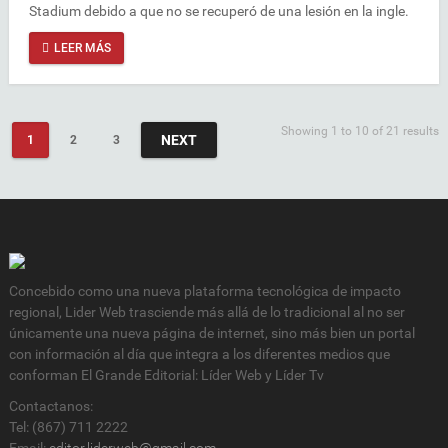
Stadium debido a que no se recuperó de una lesión en la ingle.
LEER MÁS
Showing 1 to 10 of 21 results
NEXT
1
2
3
Concebido como una nueva plataforma tecnológica de impacto
regional, Lider Web trasciende más allá de lo tradicional al no ser
únicamente una nueva página de internet, sino más bien un portal
con información al día que integra a los diferentes medios que
conforman El Grande Editorial: Líder Web y Líder Tv
Contactanos:
Tel: (867) 711 2222