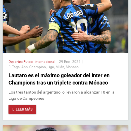
Deportes
Futbol Internacional
|
29 Ene , 2025
|
|
|
Tags:
App
,
Champion
,
Liga
,
Milán
,
Mónaco
Lautaro es el máximo goleador del Inter en
Champions tras un triplete contra Mónaco
Los tres tantos del argentino lo llevaron a alcanzar 18 en la
Liga de Campeones
LEER MÁS