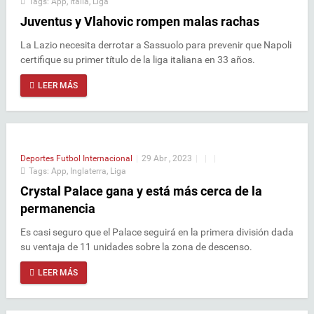
Tags:
App
,
Italia
,
Liga
Juventus y Vlahovic rompen malas rachas
La Lazio necesita derrotar a Sassuolo para prevenir que Napoli
certifique su primer título de la liga italiana en 33 años.
LEER MÁS
Deportes
Futbol Internacional
|
29 Abr , 2023
|
|
|
Tags:
App
,
Inglaterra
,
Liga
Crystal Palace gana y está más cerca de la
permanencia
Es casi seguro que el Palace seguirá en la primera división dada
su ventaja de 11 unidades sobre la zona de descenso.
LEER MÁS