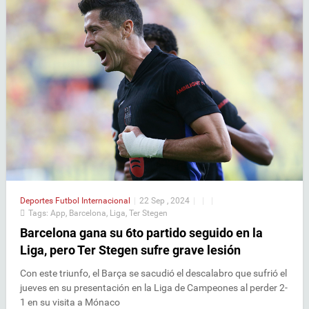
Deportes
Futbol Internacional
|
22 Sep , 2024
|
|
|
Tags:
App
,
Barcelona
,
Liga
,
Ter Stegen
Barcelona gana su 6to partido seguido en la
Liga, pero Ter Stegen sufre grave lesión
Con este triunfo, el Barça se sacudió el descalabro que sufrió el
jueves en su presentación en la Liga de Campeones al perder 2-
1 en su visita a Mónaco