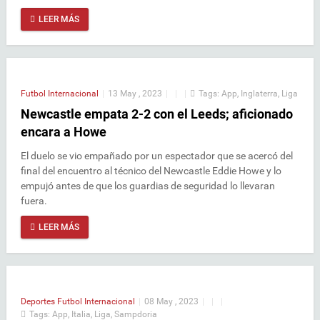
LEER MÁS
Futbol Internacional
|
13 May , 2023
|
|
|
Tags:
App
,
Inglaterra
,
Liga
Newcastle empata 2-2 con el Leeds; aficionado
encara a Howe
El duelo se vio empañado por un espectador que se acercó del
final del encuentro al técnico del Newcastle Eddie Howe y lo
empujó antes de que los guardias de seguridad lo llevaran
fuera.
LEER MÁS
Deportes
Futbol Internacional
|
08 May , 2023
|
|
|
Tags:
App
,
Italia
,
Liga
,
Sampdoria