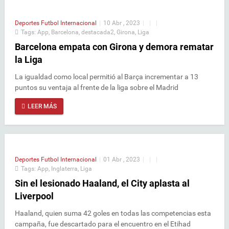
Deportes
Futbol Internacional
|
10 Abr , 2023
|
|
|
Tags:
App
,
Barcelona
,
destacada2
,
Girona
,
Liga
Barcelona empata con Girona y demora rematar
la Liga
La igualdad como local permitió al Barça incrementar a 13
puntos su ventaja al frente de la liga sobre el Madrid
LEER MÁS
Deportes
Futbol Internacional
|
01 Abr , 2023
|
|
|
Tags:
App
,
Inglaterra
,
Liga
Sin el lesionado Haaland, el City aplasta al
Liverpool
Haaland, quien suma 42 goles en todas las competencias esta
campaña, fue descartado para el encuentro en el Etihad