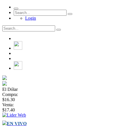
Login
El Dólar
Compra:
$16.30
Venta:
$17.40
EN VIVO