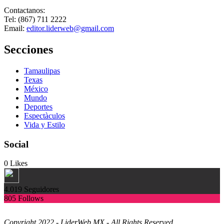
Contactanos:
Tel: (867) 711 2222
Email:
editor.liderweb@gmail.com
Secciones
Tamaulipas
Texas
México
Mundo
Deportes
Espectàculos
Vida y Estilo
Social
0
Likes
4.019
Seguidores
805
Follows
Copyright 2022 - LiderWeb.MX - All Rights Reserved.