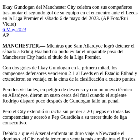
Ilkay Gundogan del Manchester City celebra con sus compañeros
tras anotar el segundo gol de su equipo en el encuentro ante el Leeds
en la Liga Premier el sábado 6 de mayo del 2023. (AP Foto/Rui
Vieira)
6 May,
2023
AP
MANCHESTER.—
Mientras que Sam Allardyce logró detener el
sábado a Erling Haaland no pudo evitar el imparable paso del
Manchester City hacia el título de la Liga Premier.
Con dos goles de Ilkay Gundogan en la primera mitad, los
campeones defensores vencieron 2-1 al Leeds en el Estadio Etihad y
extendieron su ventaja en la cima de la clasificación a cuatro puntos.
Pero los visitantes, en peligro de descenso y con un nuevo técnico
en Allardyce, dieron un susto cerca del final cuando el suplente
Rodrigo disparó poco después de Gundogan falló un penal.
Pero el City extendió su racha sin perder a 20 juegos en todas las
competencias y acercó a Pep Guardiola a su tercer título de liga
consecutivo.
Debido a que el Arsenal enfrenta un duro viaje a Newcastle el
domingo, el City podría tener una ventaja más amplia tras el fin de