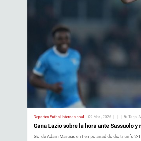
Deportes
Futbol Internacional
|
09 Mar , 2026
|
|
|
Tags:
A
Gana Lazio sobre la hora ante Sassuolo y
Gol de Adam Marušić en tiempo añadido dio triunfo 2-