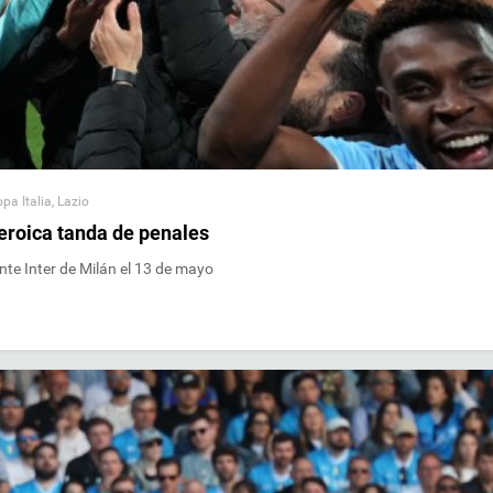
opa Italia
,
Lazio
 heroica tanda de penales
nte Inter de Milán el 13 de mayo