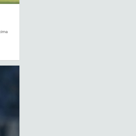
óxima