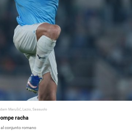
dam Marušić
,
Lazio
,
Sassuolo
 rompe racha
1 al conjunto romano