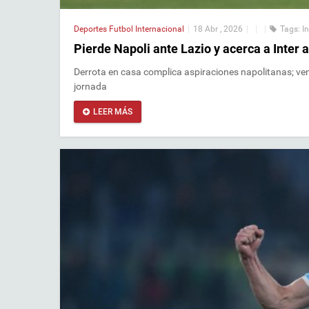
Deportes
Futbol Internacional
|
18 Abr , 2026
|
|
|
Tags:
I
Pierde Napoli ante Lazio y acerca a Inter al
Derrota en casa complica aspiraciones napolitanas; ve
jornada
LEER MÁS