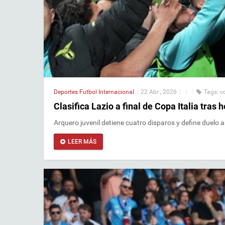
Deportes
Futbol Internacional
|
22 Abr , 2026
|
|
|
Tags:
c
Clasifica Lazio a final de Copa Italia tras
Arquero juvenil detiene cuatro disparos y define duelo a
LEER MÁS