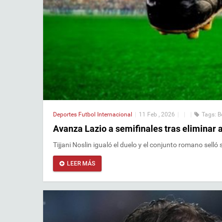
Deportes
Futbol Internacional
|
11 Feb , 2026
|
|
|
Tags:
B
Avanza Lazio a semifinales tras eliminar 
Tijjani Noslin igualó el duelo y el conjunto romano sell
LEER MÁS