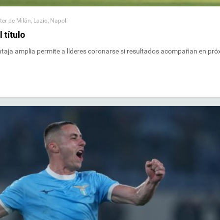
nter de Milán
,
Lazio
,
Napoli
 título
ntaja amplia permite a líderes coronarse si resultados acompañan en pr