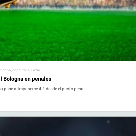
ologna
,
copa Italia
,
Lazio
al Bologna en penales
ó su pase al imponerse 4-1 desde el punto penal