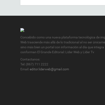
Concebido como una nueva plataforma tecnológica de impa
Web trasciende más allá de lo tradicional al no ser únicam
sino más bien un portal con información al día que integra
conforman El Grande Editorial: Líder Web y Líder Tv
Contactanos:
Tel: (867) 711 2222
Email:
editor.liderweb@gmail.com