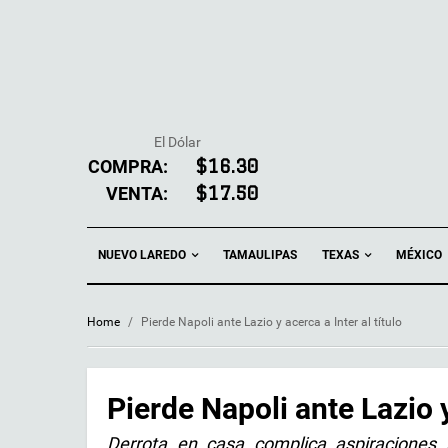
El Dólar
COMPRA:
$16.30
VENTA:
$17.50
NUEVO LAREDO
TEXAS
TAMAULIPAS
MÉXICO
Home
/
Pierde Napoli ante Lazio y acerca a Inter al título
Pierde Napoli ante Lazio y
Derrota en casa complica aspiraciones n