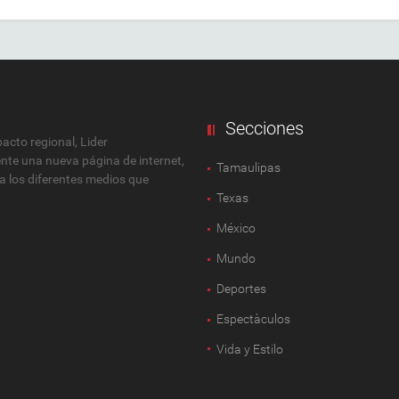
Secciones
cto regional, Lider
ente una nueva página de internet,
Tamaulipas
 a los diferentes medios que
Texas
México
Mundo
Deportes
Espectàculos
Vida y Estilo