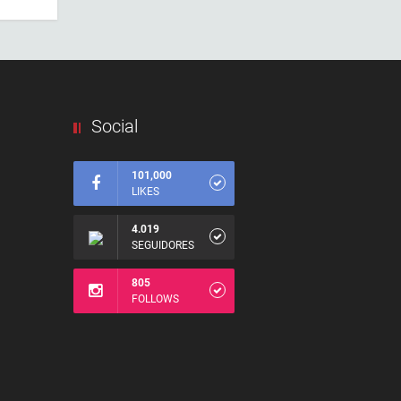
Social
101,000
LIKES
4.019
SEGUIDORES
805
FOLLOWS