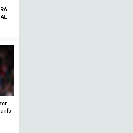
FRA
NAL
ton
iunfo