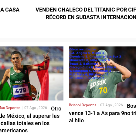
 A CASA
VENDEN CHALECO DEL TITANIC POR CI
RÉCORD EN SUBASTA INTERNACIO
Bos
Beisbol
Deportes
|
07 Ago , 2026
|
Otro
as Deportes
|
07 Ago , 2026
|
vence 13-1 a A’s para 9no tr
de México, al superar las
al hilo
allas totales en los
americanos