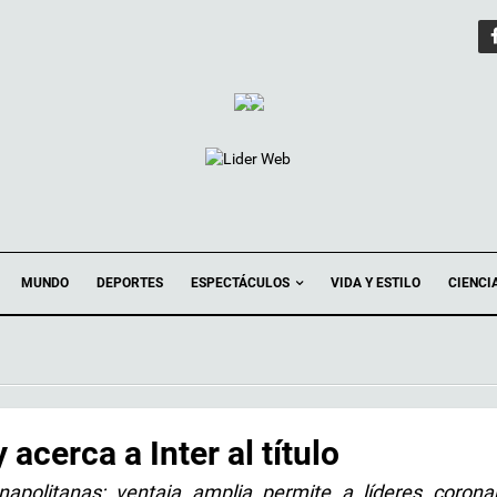
ESPECTÁCULOS
MUNDO
DEPORTES
VIDA Y ESTILO
CIENCI
 acerca a Inter al título
apolitanas; ventaja amplia permite a líderes corona