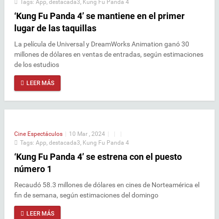
Tags:
App
,
destacada3
,
Kung Fu Panda 4
‘Kung Fu Panda 4’ se mantiene en el primer
lugar de las taquillas
La película de Universal y DreamWorks Animation ganó 30
millones de dólares en ventas de entradas, según estimaciones
de los estudios
LEER MÁS
Cine
Espectáculos
|
10 Mar , 2024
|
|
|
Tags:
App
,
destacada3
,
Kung Fu Panda 4
‘Kung Fu Panda 4’ se estrena con el puesto
número 1
Recaudó 58.3 millones de dólares en cines de Norteamérica el
fin de semana, según estimaciones del domingo
LEER MÁS