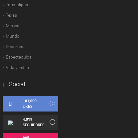
Tamaulipas
Texas
México
Mundo
Deportes
Espectàculos
Vida y Estilo
Social
101,000
LIKES
4.019
SEGUIDORES