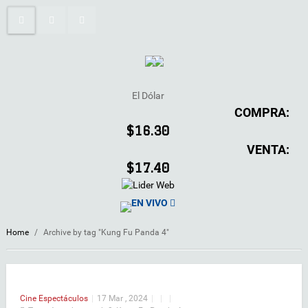
El Dólar
COMPRA:
$16.30
VENTA:
$17.40
EN VIVO
Home
/
Archive by tag "Kung Fu Panda 4"
Cine
Espectáculos
|
17 Mar , 2024
|
|
|