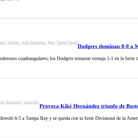
ada2
,
Dodgers
,
Kiké Hernández
,
Mets
,
Shohei Ohtani
Dodgers dominan 8-0 a M
derosos cuadrangulares; los Dodgers tomaron ventaja 2-1 en la Serie
iké Hernández
,
Tampa Bay
Provoca Kiké Hernández triunfo de Bost
errotó 6-5 a Tampa Bay y se queda con la Serie Divisional de la Amer