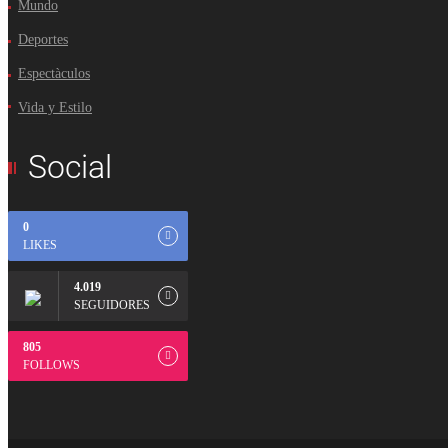
Mundo
Deportes
Espectàculos
Vida y Estilo
Social
0
LIKES
4.019
SEGUIDORES
805
FOLLOWS