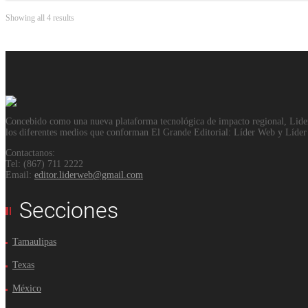
Showing all 4 results
Concebido como una nueva plataforma tecnológica de impacto regional, Lider W
los diferentes medios que conforman El Grande Editorial: Líder Web y Líde
Contactanos:
Tel: (867) 711 2222
Email:
editor.liderweb@gmail.com
Secciones
Tamaulipas
Texas
México