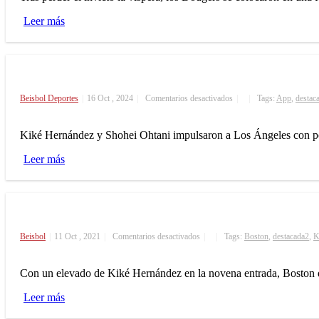
Hernández
y
Leer más
Conforto
conectan
jonrones
y
Dodgers
vencen
3-
en
Beisbol
Deportes
|
16 Oct , 2024
|
Comentarios desactivados
|
|
Tags:
App
,
destac
1
Dodgers
a
dominan
Filis
8-
Kiké Hernández y Shohei Ohtani impulsaron a Los Ángeles con po
0
a
Leer más
Mets
con
jonrones
de
Hernández
y
Ohtani
en
Beisbol
|
11 Oct , 2021
|
Comentarios desactivados
|
|
Tags:
en
Boston
,
destacada2
,
K
Provoca
playoffs
Kiké
Hernández
Con un elevado de Kiké Hernández en la novena entrada, Boston d
triunfo
de
Leer más
Boston