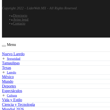
Copyright 2022 - LiderWeb.MX - All Rights Reserved.
Directorio
Aviso legal
Contacto
Menu
Nuevo Laredo
Seguridad
Tamaulipas
Texas
Laredo
México
Mundo
Deportes
Espectáculos
Cultura
Vida y Estilo
Ciencia y Tecnología
Mundial 2026