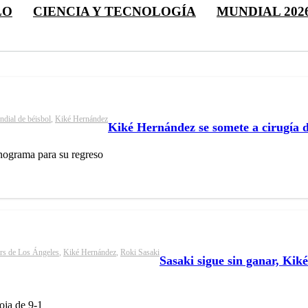
LO
CIENCIA Y TECNOLOGÍA
MUNDIAL 202
dial de béisbol
,
Kiké Hernández
Kiké Hernández se somete a cirugía d
onograma para su regreso
rs de Los Ángeles
,
Kiké Hernández
,
Roki Sasaki
Sasaki sigue sin ganar, Ki
foja de 9-1