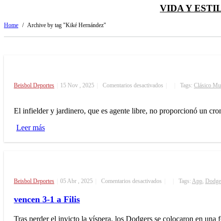
VIDA Y ESTI
Home
/
Archive by tag "Kiké Hernández"
en
Beisbol
Deportes
|
15 Nov , 2025
|
Comentarios desactivados
|
|
Tags:
Clásico Mun
Kiké
Hernández
se
El infielder y jardinero, que es agente libre, no proporcionó un cr
somete
a
Leer más
cirugía
de
codo
y
se
perderá
el
en
Beisbol
Deportes
|
05 Abr , 2025
|
Comentarios desactivados
Clásico
|
|
Tags:
App
,
Dodge
Sasaki
Mundial
sigue
de
vencen 3-1 a Filis
sin
béisbol
ganar,
Kiké
Tras perder el invicto la víspera, los Dodgers se colocaron en una 