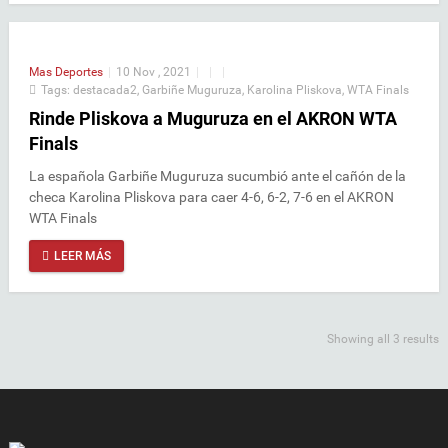
Mas Deportes
|
10 Nov , 2021
|
|
|
Tags:
destacada2
,
Garbiñe Muguruza
,
Karolina Pliskova
,
WTA Finals
Rinde Pliskova a Muguruza en el AKRON WTA
Finals
La española Garbiñe Muguruza sucumbió ante el cañón de la
checa Karolina Pliskova para caer 4-6, 6-2, 7-6 en el AKRON
WTA Finals
LEER MÁS
Showing all 3 results