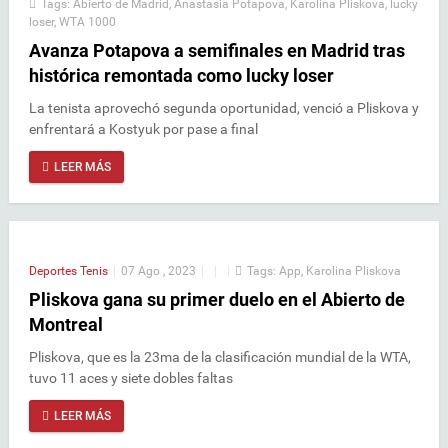
Tags:
Abierto de Madrid
,
Anastasia Potapova
,
Karolina Pliskova
,
lucky
loser
,
WTA 1000
Avanza Potapova a semifinales en Madrid tras
histórica remontada como lucky loser
La tenista aprovechó segunda oportunidad, venció a Pliskova y
enfrentará a Kostyuk por pase a final
LEER MÁS
Deportes
Tenis
|
07 Ago , 2023
|
|
|
Tags:
App
,
Karolina Pliskova
Pliskova gana su primer duelo en el Abierto de
Montreal
Pliskova, que es la 23ma de la clasificación mundial de la WTA,
tuvo 11 aces y siete dobles faltas
LEER MÁS