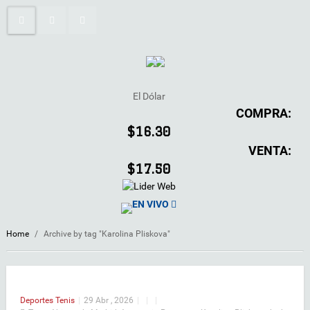
El Dólar
COMPRA:
$16.30
VENTA:
$17.50
EN VIVO
Home
/
Archive by tag "Karolina Pliskova"
Deportes
Tenis
|
29 Abr , 2026
|
|
|