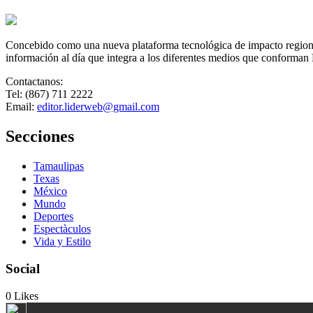
Concebido como una nueva plataforma tecnológica de impacto regional,
información al día que integra a los diferentes medios que conforman
Contactanos:
Tel: (867) 711 2222
Email:
editor.liderweb@gmail.com
Secciones
Tamaulipas
Texas
México
Mundo
Deportes
Espectàculos
Vida y Estilo
Social
0
Likes