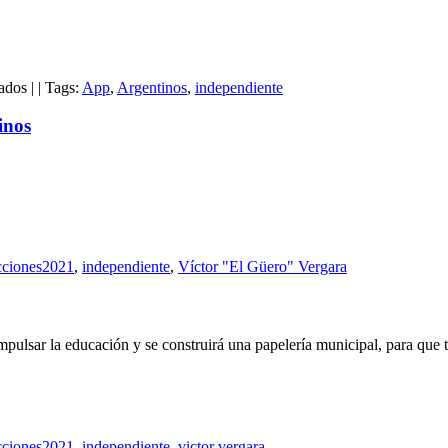
Central
y
es
líder
en
provisional
ados
|
|
Tags:
App
,
Argentinos
,
independiente
Independiente
junto
deja
a
inos
escapar
River
victoria
en
visita
a
Argentinos
cciones2021
,
independiente
,
Víctor "El Güero" Vergara
pulsar la educación y se construirá una papelería municipal, para que to
cciones2021
,
independiente
,
victor vergara