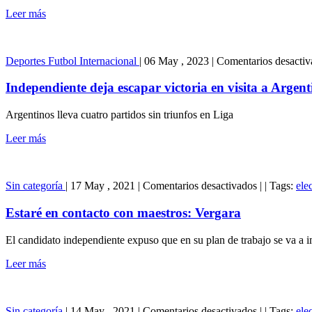
Leer más
Deportes
Futbol Internacional
|
06 May , 2023
|
Comentarios desactiv
Independiente deja escapar victoria en visita a Argent
Argentinos lleva cuatro partidos sin triunfos en Liga
Leer más
en
Sin categoría
|
17 May , 2021
|
Comentarios desactivados
|
|
Tags:
ele
Estaré
en
Estaré en contacto con maestros: Vergara
contacto
con
El candidato independiente expuso que en su plan de trabajo se va a im
maestros:
Vergara
Leer más
en
Sin categoría
|
14 May , 2021
|
Comentarios desactivados
|
|
Tags:
ele