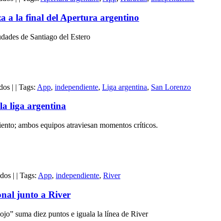
Huracán
tribuna
elimina
 a la final del Apertura argentino
a
Independiente
udades de Santiago del Estero
por
penales
y
avanza
a
en
la
dos
|
|
Tags:
App
,
independiente
,
Liga argentina
,
San Lorenzo
Independiente
final
y
del
a liga argentina
San
Apertura
Lorenzo
argentino
iento; ambos equipos atraviesan momentos críticos.
continúan
sin
ganar
en
la
en
liga
ados
|
|
Tags:
App
,
independiente
,
River
Independiente
argentina
derrota
onal junto a River
1-
0
ojo” suma diez puntos e iguala la línea de River
a