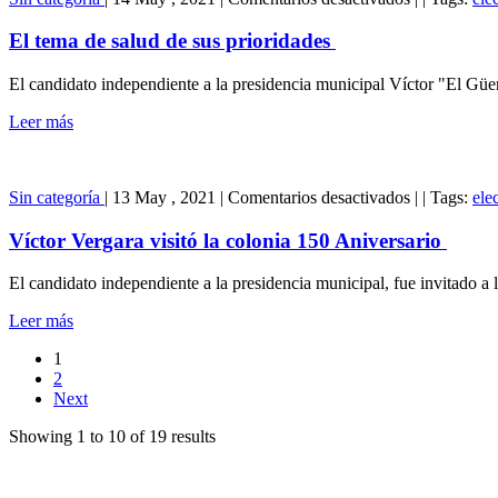
El
tema
El tema de salud de sus prioridades
de
salud
El candidato independiente a la presidencia municipal Víctor "El Güe
de
sus
Leer más
prioridades
en
Sin categoría
|
13 May , 2021
|
Comentarios desactivados
|
|
Tags:
ele
Víctor
Vergara
Víctor Vergara visitó la colonia 150 Aniversario
visitó
la
El candidato independiente a la presidencia municipal, fue invitado a 
colonia
150
Leer más
Aniversario
1
2
Next
Showing 1 to 10 of 19 results