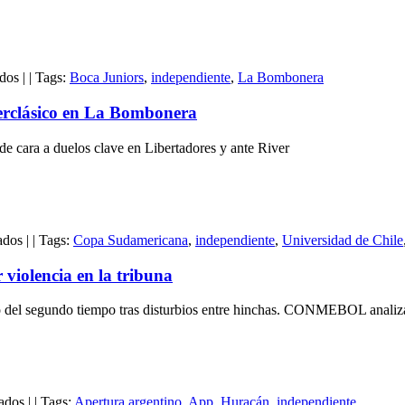
vencer
por
la
mínima
en
a
ados
|
|
Tags:
Boca Juniors
,
independiente
,
La Bombonera
Empatan
Independiente
Boca
erclásico en La Bombonera
Juniors
e
de cara a duelos clave en Libertadores y ante River
Independiente
previo
al
superclásico
en
en
La
ados
|
|
Tags:
Copa Sudamericana
,
independiente
,
Universidad de Chile
Suspenden
Bombonera
Independiente
violencia en la tribuna
vs
Universidad
o del segundo tiempo tras disturbios entre hinchas. CONMEBOL analiza
de
Chile
por
violencia
en
en
la
ados
|
|
Tags:
Apertura argentino
,
App
,
Huracán
,
independiente