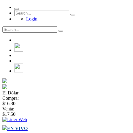
Login
El Dólar
Compra:
$16.30
Venta:
$17.50
EN VIVO