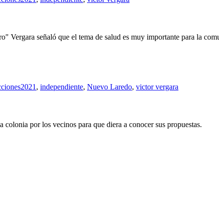
ro" Vergara señaló que el tema de salud es muy importante para la com
cciones2021
,
independiente
,
Nuevo Laredo
,
victor vergara
la colonia por los vecinos para que diera a conocer sus propuestas.