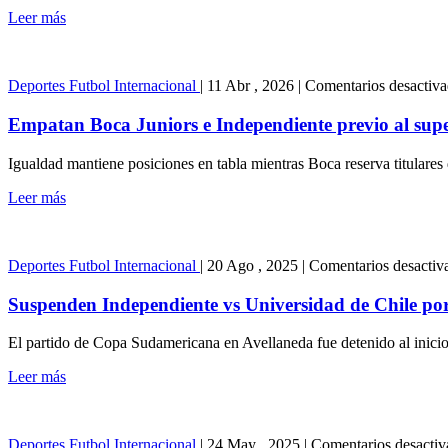
Leer más
Deportes
Futbol Internacional
|
11 Abr , 2026
|
Comentarios desactiv
Empatan Boca Juniors e Independiente previo al sup
Igualdad mantiene posiciones en tabla mientras Boca reserva titulares 
Leer más
Deportes
Futbol Internacional
|
20 Ago , 2025
|
Comentarios desactiv
Suspenden Independiente vs Universidad de Chile por 
El partido de Copa Sudamericana en Avellaneda fue detenido al inici
Leer más
Deportes
Futbol Internacional
|
24 May , 2025
|
Comentarios desactiv