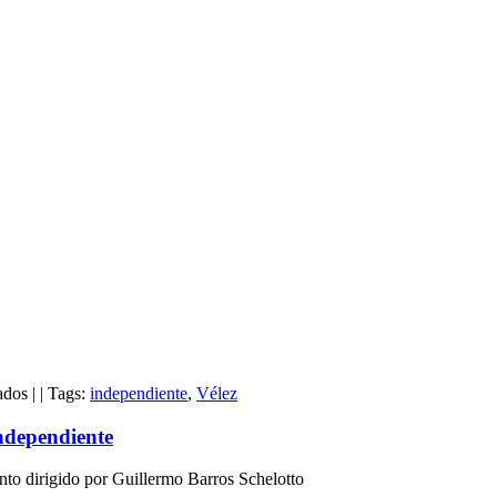
en
ados
|
|
Tags:
independiente
,
Vélez
Asume
Vélez
Independiente
el
liderato
nto dirigido por Guillermo Barros Schelotto
tras