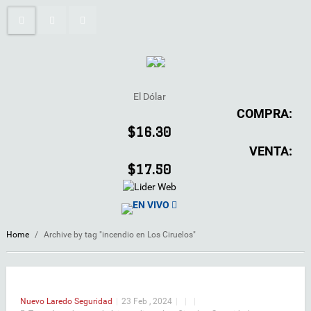
El Dólar
COMPRA:
$16.30
VENTA:
$17.50
EN VIVO
Home
/
Archive by tag "incendio en Los Ciruelos"
Nuevo Laredo
Seguridad
|
23 Feb , 2024
|
|
|