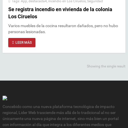
Tags:
App
,
destacada4
,
incendio en Los Ciruelos
,
Seguridad
Se registra incendio en vivienda de la colonia
Los Ciruelos
Varios muebles de la cocina resultaron dañados, pero no hubo
personas lesionadas.
LEER MÁS
Showing the single result
Concebido como una nueva plataforma tecnológica de impacto
regional, Lider Web trasciende más allá de lo tradicional al no ser
únicamente una nueva página de internet, sino más bien un portal
con información al día que integra a los diferentes medios que