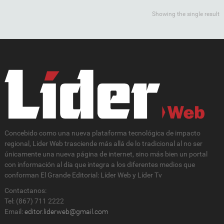
Showing the single result
Concebido como una nueva plataforma tecnológica de impacto
regional, Lider Web trasciende más allá de lo tradicional al no ser
únicamente una nueva página de internet, sino más bien un portal
con información al día que integra a los diferentes medios que
conforman El Grande Editorial: Líder Web y Líder Tv
Contactanos:
Tel: (867) 711 2222
Email:
editor.liderweb@gmail.com