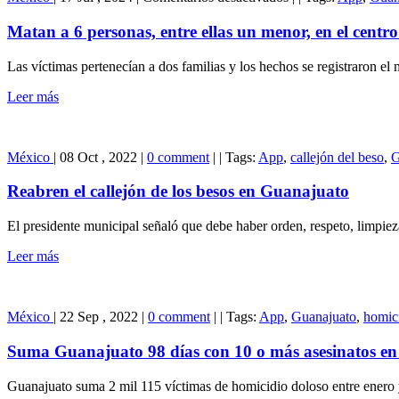
Matan
en
a
Guanajuato
Matan a 6 personas, entre ellas un menor, en el centr
6
personas,
Las víctimas pertenecían a dos familias y los hechos se registraron el
entre
ellas
Leer más
un
menor,
en
el
México
|
08 Oct , 2022
|
0 comment
|
|
Tags:
App
,
callejón del beso
,
G
centro
de
Reabren el callejón de los besos en Guanajuato
México
El presidente municipal señaló que debe haber orden, respeto, limpiez
Leer más
México
|
22 Sep , 2022
|
0 comment
|
|
Tags:
App
,
Guanajuato
,
homic
Suma Guanajuato 98 días con 10 o más asesinatos en 
Guanajuato suma 2 mil 115 víctimas de homicidio doloso entre enero 