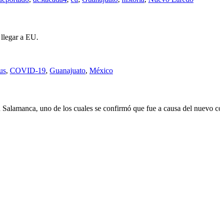
 llegar a EU.
us
,
COVID-19
,
Guanajuato
,
México
 Salamanca, uno de los cuales se confirmó que fue a causa del nuevo cor