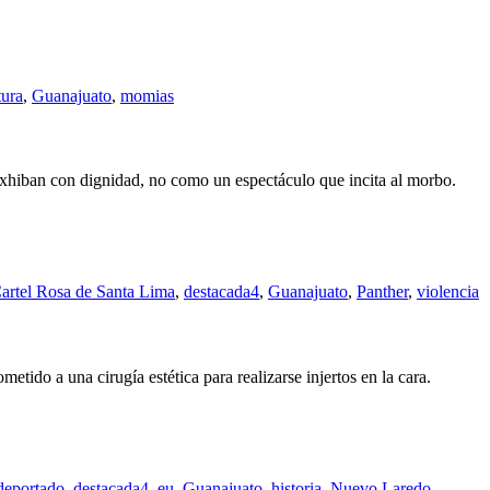
tura
,
Guanajuato
,
momias
xhiban con dignidad, no como un espectáculo que incita al morbo.
artel Rosa de Santa Lima
,
destacada4
,
Guanajuato
,
Panther
,
violencia
tido a una cirugía estética para realizarse injertos en la cara.
deportado
,
destacada4
,
eu
,
Guanajuato
,
historia
,
Nuevo Laredo