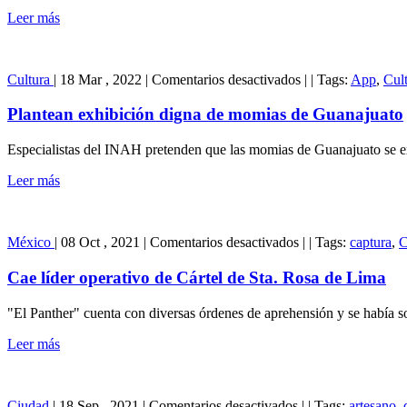
Leer más
en
Cultura
|
18 Mar , 2022
|
Comentarios desactivados
|
|
Tags:
App
,
Cul
Plantean
exhibición
Plantean exhibición digna de momias de Guanajuato
digna
de
Especialistas del INAH pretenden que las momias de Guanajuato se e
momias
de
Leer más
Guanajuato
en
México
|
08 Oct , 2021
|
Comentarios desactivados
|
|
Tags:
captura
,
C
Cae
líder
Cae líder operativo de Cártel de Sta. Rosa de Lima
operativo
de
"El Panther" cuenta con diversas órdenes de aprehensión y se había some
Cártel
de
Leer más
Sta.
Rosa
de
en
Lima
Ciudad
|
18 Sep , 2021
|
Comentarios desactivados
|
|
Tags:
artesano
,