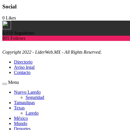
Social
0
Likes
4.019
Seguidores
805
Follows
Copyright 2022 - LiderWeb.MX - All Rights Reserved.
Directorio
Aviso legal
Contacto
Menu
Nuevo Laredo
Seguridad
Tamaulipas
Texas
Laredo
México
Mundo
Deportes