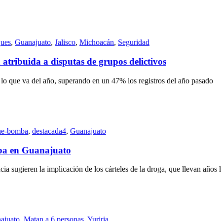
ques
,
Guanajuato
,
Jalisco
,
Michoacán
,
Seguridad
 atribuida a disputas de grupos delictivos
lo que va del año, superando en un 47% los registros del año pasado
he-bomba
,
destacada4
,
Guanajuato
omba en Guanajuato
ia sugieren la implicación de los cárteles de la droga, que llevan años l
ajuato
,
Matan a 6 personas
,
Yuriria