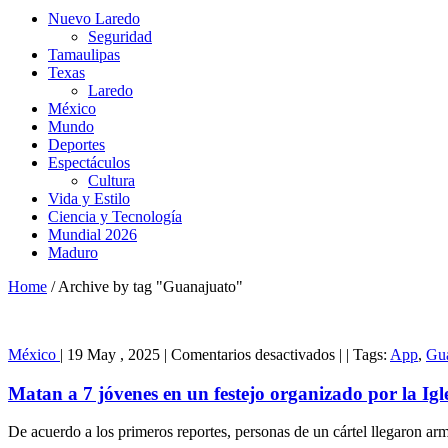
Nuevo Laredo
Seguridad
Tamaulipas
Texas
Laredo
México
Mundo
Deportes
Espectáculos
Cultura
Vida y Estilo
Ciencia y Tecnología
Mundial 2026
Maduro
Home
/
Archive by tag "Guanajuato"
en
México
|
19 May , 2025
|
Comentarios desactivados
|
|
Tags:
App
,
Gua
Matan
a
Matan a 7 jóvenes en un festejo organizado por la Ig
7
jóvenes
De acuerdo a los primeros reportes, personas de un cártel llegaron ar
en