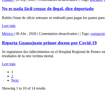
No
es
No es nada fácil cruzar de ilegal, dice deportado
nada
fácil
Rubén Omar de oficio artesano se endeudó para pagar los pastos para
cruzar
de
Leer más
ilegal,
dice
en
México
|
06 Abr , 2020
|
Comentarios desactivados
|
|
Tags:
coronavir
deportado
Reporta
Guanajuato
Reporta Guanajuato primer deceso por Covid-19
primer
deceso
Se registraron dos fallecimientos en el Hospital Regional de Pemex en
por
resultados de la otra victima mortal.
Covid-
19
Leer más
1
2
Next
Showing 1 to 10 of 14 results