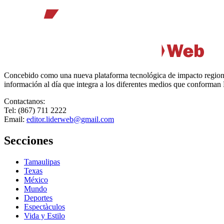
Concebido como una nueva plataforma tecnológica de impacto regional,
información al día que integra a los diferentes medios que conforman
Contactanos:
Tel: (867) 711 2222
Email:
editor.liderweb@gmail.com
Secciones
Tamaulipas
Texas
México
Mundo
Deportes
Espectàculos
Vida y Estilo