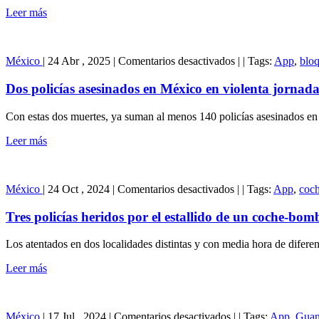
un
Leer más
festejo
organizado
por
en
la
México
|
24 Abr , 2025
|
Comentarios desactivados
|
|
Tags:
App
,
blo
Dos
Iglesia
policías
en
Dos policías asesinados en México en violenta jornada
asesinados
Guanajuato
en
Con estas dos muertes, ya suman al menos 140 policías asesinados en 
México
en
Leer más
violenta
jornada
atribuida
en
a
México
|
24 Oct , 2024
|
Comentarios desactivados
|
|
Tags:
App
,
coc
Tres
disputas
policías
de
Tres policías heridos por el estallido de un coche-b
heridos
grupos
por
delictivos
Los atentados en dos localidades distintas y con media hora de diferenc
el
estallido
Leer más
de
un
coche-
en
bomba
México
|
17 Jul , 2024
|
Comentarios desactivados
|
|
Tags:
App
,
Guan