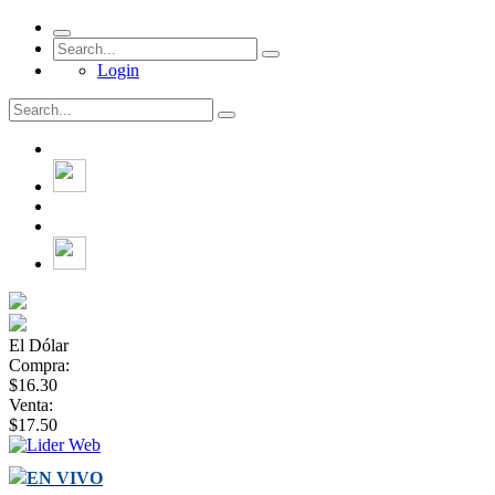
Login
El Dólar
Compra:
$16.30
Venta:
$17.50
EN VIVO