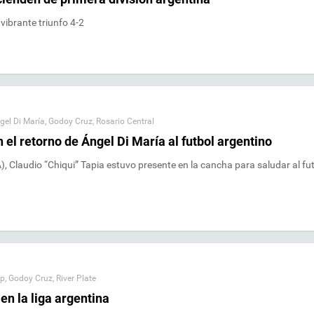
vibrante triunfo 4-2
gel Di María
,
Godoy Cruz
,
Rosario Central
el retorno de Ángel Di María al futbol argentino
), Claudio “Chiqui” Tapia estuvo presente en la cancha para saludar al fu
p
,
Godoy Cruz
,
River Plate
en la liga argentina