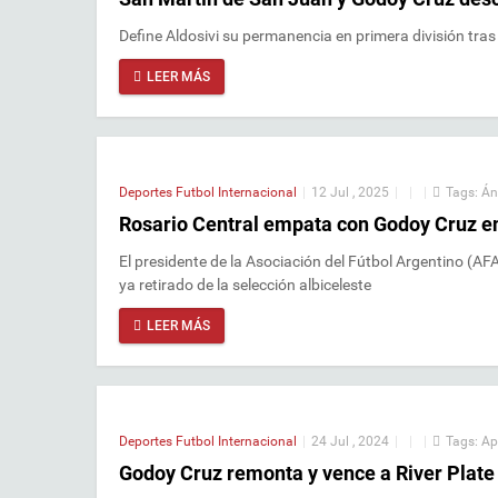
Define Aldosivi su permanencia en primera división tras 
LEER MÁS
Deportes
Futbol Internacional
|
12 Jul , 2025
|
|
|
Tags:
Án
Rosario Central empata con Godoy Cruz en 
El presidente de la Asociación del Fútbol Argentino (AFA
ya retirado de la selección albiceleste
LEER MÁS
Deportes
Futbol Internacional
|
24 Jul , 2024
|
|
|
Tags:
Ap
Godoy Cruz remonta y vence a River Plate 