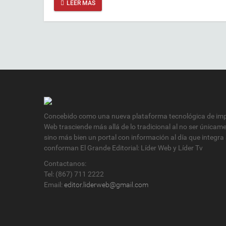
LEER MÁS
Concebido como una nueva plataforma tecnológica de impa
Web trasciende más allá de lo tradicional al no ser únicam
sino más bien un portal con información al día que integra
conforman El Grande Editorial: Líder Web y Líder Tv
Contactanos:
Tel: (867) 711 2222
Email:
editor.liderweb@gmail.com