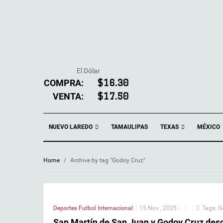
El Dólar
COMPRA:
$16.30
VENTA:
$17.50
NUEVO LAREDO
TEXAS
TAMAULIPAS
MÉXICO
Home
/
Archive by tag "Godoy Cruz"
Deportes
Futbol Internacional
|
15 Nov , 2025
|
|
|
Tags:
G
San Martín de San Juan y Godoy Cruz desc