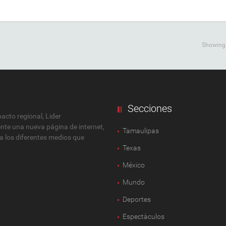
Showing a
Secciones
cto regional, Lider
ente una nueva página de internet,
Tamaulipas
 a los diferentes medios que
Texas
México
Mundo
Deportes
Espectàculos