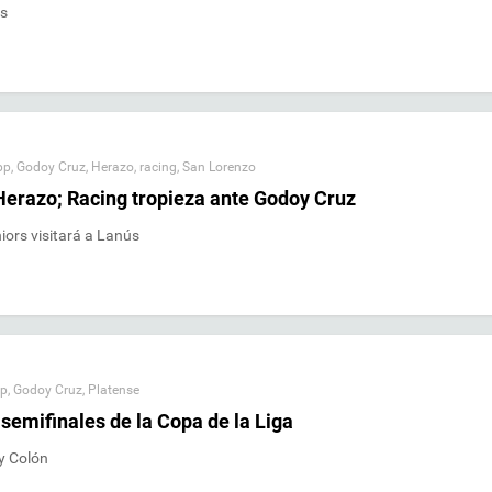
os
pp
,
Godoy Cruz
,
Herazo
,
racing
,
San Lorenzo
Herazo; Racing tropieza ante Godoy Cruz
iors visitará a Lanús
p
,
Godoy Cruz
,
Platense
semifinales de la Copa de la Liga
y Colón