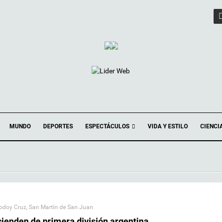
ESPECTÁCULOS
MUNDO
DEPORTES
VIDA Y ESTILO
CIENCI
odoy Cruz
,
San Martín de San Juan
ienden de primera división argentina