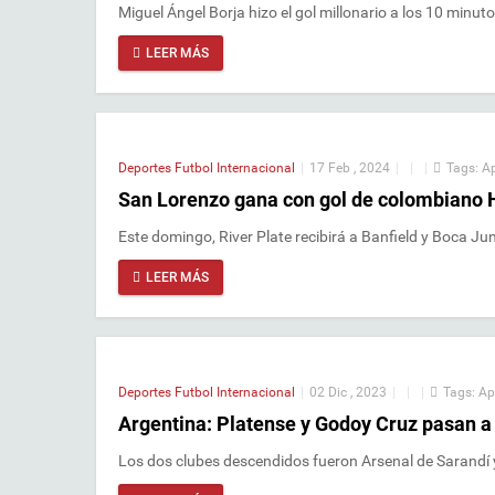
Miguel Ángel Borja hizo el gol millonario a los 10 minut
LEER MÁS
Deportes
Futbol Internacional
|
17 Feb , 2024
|
|
|
Tags:
A
San Lorenzo gana con gol de colombiano 
Este domingo, River Plate recibirá a Banfield y Boca Jun
LEER MÁS
Deportes
Futbol Internacional
|
02 Dic , 2023
|
|
|
Tags:
Ap
Argentina: Platense y Godoy Cruz pasan a 
Los dos clubes descendidos fueron Arsenal de Sarandí 