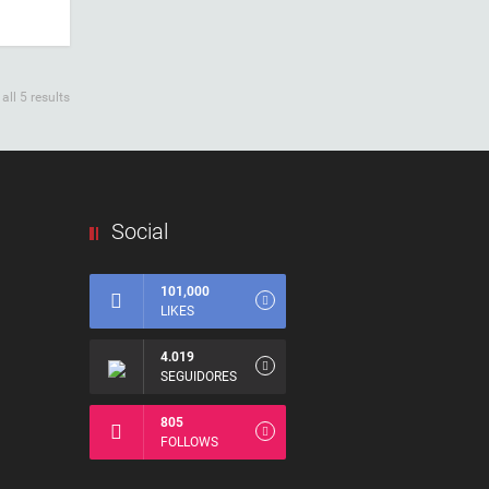
ll 5 results
Social
101,000
LIKES
4.019
SEGUIDORES
805
FOLLOWS