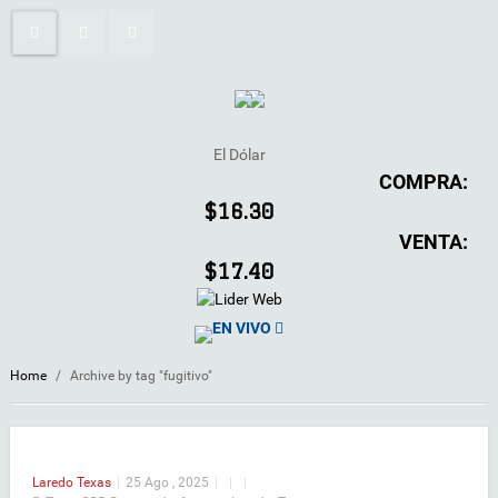
El Dólar
COMPRA:
$16.30
VENTA:
$17.40
EN VIVO
Home
/
Archive by tag "fugitivo"
Laredo
Texas
|
25 Ago , 2025
|
|
|