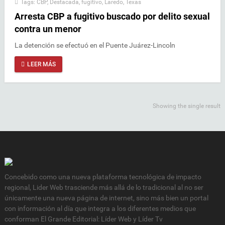
Tags:
CBP
,
Destacada
,
fugitivo
,
Laredo
,
Texas
Arresta CBP a fugitivo buscado por delito sexual
contra un menor
La detención se efectuó en el Puente Juárez-Lincoln
LEER MÁS
Showing the single result
Concebido como una nueva plataforma tecnológica de impacto
regional, Lider Web trasciende más allá de lo tradicional al no ser
únicamente una nueva página de internet, sino más bien un portal
con información al día que integra a los diferentes medios que
conforman El Grande Editorial: Líder Web y Líder Tv