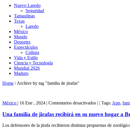
Nuevo Laredo
Seguridad
Tamaulipas
Texas
Laredo
México
Mundo
Deportes
Espectáculos
Cultura
Vida y Estilo
Ciencia y Tecnología
Mundial 2026
Maduro
Home
/
Archive by tag "familia de jirafas"
en
México
|
16 Ene , 2024
|
Comentarios desactivados
|
|
Tags:
App
,
fami
Una
familia
Una familia de jirafas recibirá en su nuevo hogar a B
de
jirafas
Los defensores de la jirafa recibieron distintas propuestas de zoológi
recibirá