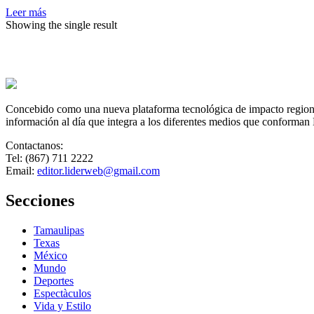
en
Leer más
su
Showing the single result
nuevo
hogar
a
Benito,
la
jirafa
Concebido como una nueva plataforma tecnológica de impacto regional,
más
información al día que integra a los diferentes medios que conforman
famosa
de
Contactanos:
México
Tel: (867) 711 2222
Email:
editor.liderweb@gmail.com
Secciones
Tamaulipas
Texas
México
Mundo
Deportes
Espectàculos
Vida y Estilo