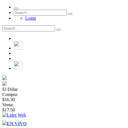
Login
El Dólar
Compra:
$16.30
Venta:
$17.50
EN VIVO