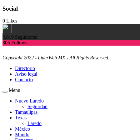
Social
0
Likes
4.019
Seguidores
805
Follows
Copyright 2022 - LiderWeb.MX - All Rights Reserved.
Directorio
Aviso legal
Contacto
Menu
Nuevo Laredo
Seguridad
Tamaulipas
Texas
Laredo
México
Mundo