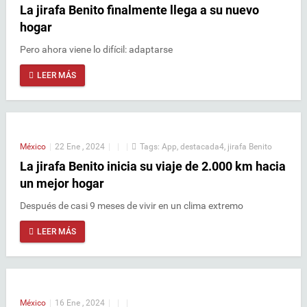
La jirafa Benito finalmente llega a su nuevo
hogar
Pero ahora viene lo difícil: adaptarse
LEER MÁS
México
|
22 Ene , 2024
|
|
|
Tags:
App
,
destacada4
,
jirafa Benito
La jirafa Benito inicia su viaje de 2.000 km hacia
un mejor hogar
Después de casi 9 meses de vivir en un clima extremo
LEER MÁS
México
|
16 Ene , 2024
|
|
|