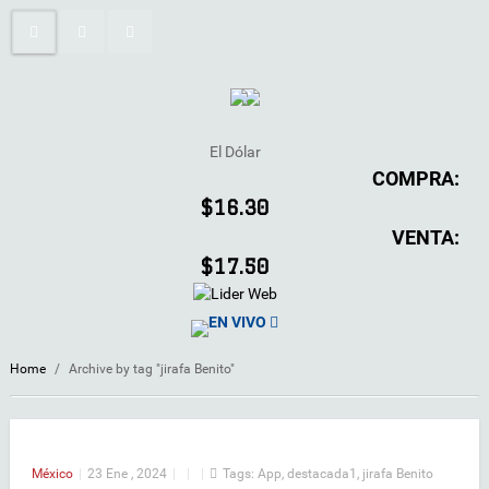
El Dólar
COMPRA:
$16.30
VENTA:
$17.50
EN VIVO
Home
/
Archive by tag "jirafa Benito"
México
|
23 Ene , 2024
|
|
|
Tags:
App
,
destacada1
,
jirafa Benito