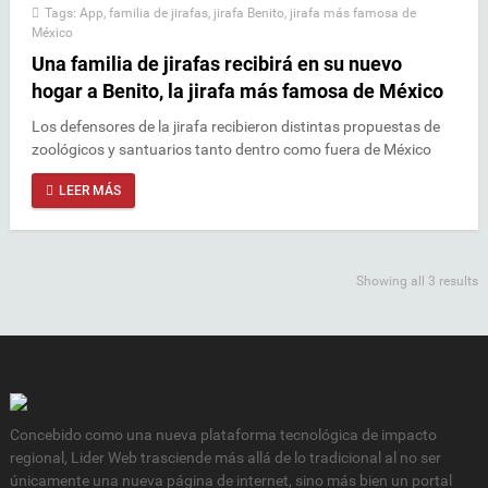
Tags:
App
,
familia de jirafas
,
jirafa Benito
,
jirafa más famosa de
México
Una familia de jirafas recibirá en su nuevo
hogar a Benito, la jirafa más famosa de México
Los defensores de la jirafa recibieron distintas propuestas de
zoológicos y santuarios tanto dentro como fuera de México
LEER MÁS
Showing all 3 results
Concebido como una nueva plataforma tecnológica de impacto
regional, Lider Web trasciende más allá de lo tradicional al no ser
únicamente una nueva página de internet, sino más bien un portal