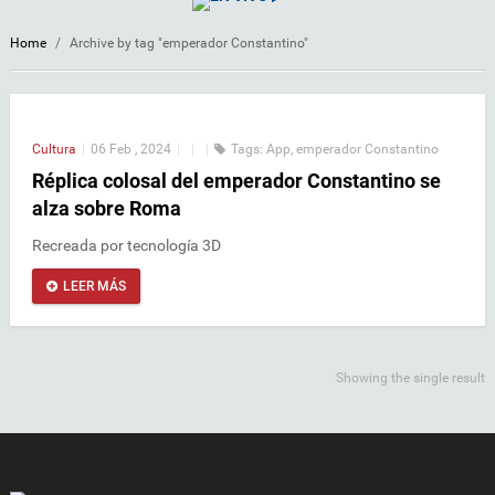
Home
/
Archive by tag "emperador Constantino"
Cultura
|
06 Feb , 2024
|
|
|
Tags:
App
,
emperador Constantino
Réplica colosal del emperador Constantino se
alza sobre Roma
Recreada por tecnología 3D
LEER MÁS
Showing the single result