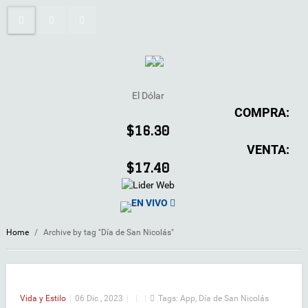
El Dólar
COMPRA:
$16.30
VENTA:
$17.40
EN VIVO
Home
/
Archive by tag "Día de San Nicolás"
Vida y Estilo
|
06 Dic , 2023
|
|
|
Tags:
App
,
Día de San Nicolás